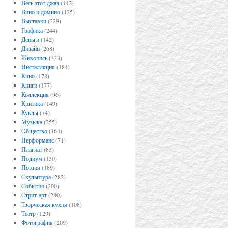
Весь этот джаз
(142)
Вино и домино
(125)
Выставки
(229)
Графика
(244)
Деньги
(142)
Дизайн
(268)
Живопись
(323)
Инсталляция
(184)
Кино
(178)
Книги
(177)
Коллекция
(96)
Критика
(149)
Куклы
(74)
Музыка
(255)
Общество
(164)
Перформанс
(71)
Плагиат
(83)
Подиум
(130)
Поэзия
(189)
Скульптура
(282)
События
(200)
Стрит-арт
(280)
Творческая кухня
(108)
Театр
(129)
Фотография
(209)