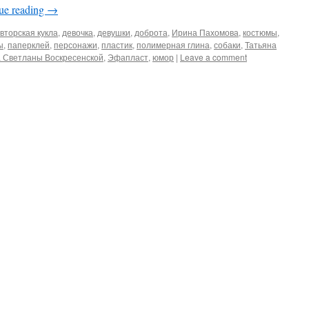
ue reading
→
вторская кукла
,
девочка
,
девушки
,
доброта
,
Ирина Пахомова
,
костюмы
,
ы
,
паперклей
,
персонажи
,
пластик
,
полимерная глина
,
собаки
,
Татьяна
 Светланы Воскресенской
,
Эфапласт
,
юмор
|
Leave a comment