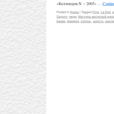
«Коллекция-N − 2005» …
Contin
Posted in
Куклы
|
Tagged
Fimo
,
La Doll
,
а
Ладолл
,
люди
,
Мастера авторской кукл
Баева
,
фарфор
,
хлопок.
,
шерсть
,
школа