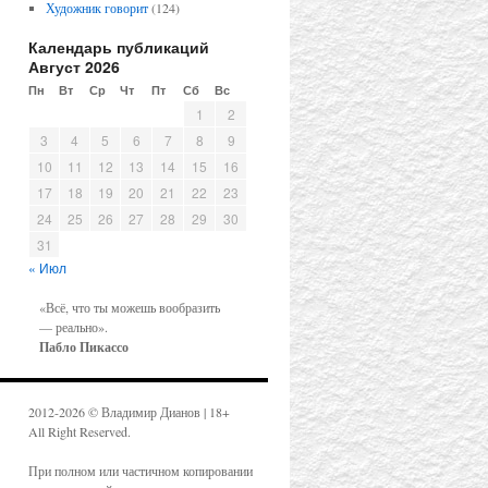
Художник говорит
(124)
Календарь публикаций
Август 2026
Пн
Вт
Ср
Чт
Пт
Сб
Вс
1
2
3
4
5
6
7
8
9
10
11
12
13
14
15
16
17
18
19
20
21
22
23
24
25
26
27
28
29
30
31
« Июл
«Всё, что ты можешь вообразить
— реально».
Пабло Пикассо
2012-2026 © Владимир Дианов | 18+
All Right Reserved.
При полном или частичном копировании