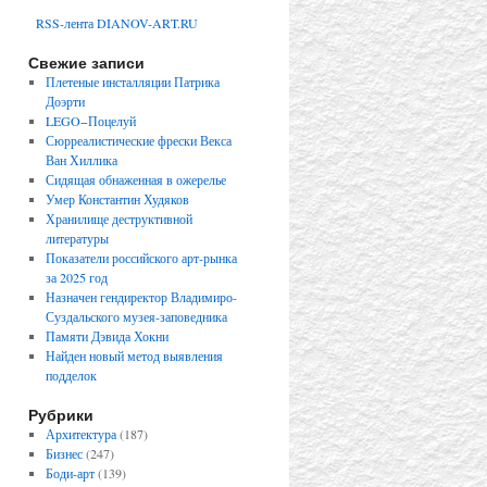
RSS-лента DIANOV-ART.RU
Свежие записи
Плетеные инсталляции Патрика
Доэрти
LEGO−Поцелуй
Сюрреалистические фрески Векса
Ван Хиллика
Сидящая обнаженная в ожерелье
Умер Константин Худяков
Хранилище деструктивной
литературы
Показатели российского арт-рынка
за 2025 год
Назначен гендиректор Владимиро-
Суздальского музея-заповедника
Памяти Дэвида Хокни
Найден новый метод выявления
подделок
Рубрики
Архитектура
(187)
Бизнес
(247)
Боди-арт
(139)