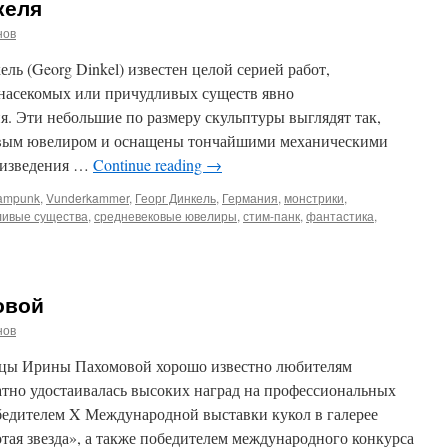
келя
нов
ль (Georg Dinkel) известен целой серией работ,
насекомых или причудливых существ явно
. Эти небольшие по размеру скульптуры выглядят так,
овым ювелиром и оснащены тончайшими механическими
роизведения …
Continue reading
→
ampunk
,
Vunderkammer
,
Георг Динкель
,
Германия
,
монстрики
,
ливые существа
,
средневековые ювелиры
,
стим-панк
,
фантастика
,
овой
нов
ицы Ирины Пахомовой хорошо известно любителям
атно удостаивалась высоких наград на профессиональных
обедителем X Международной выставки кукол в галерее
ая звезда», а также победителем международного конкурса