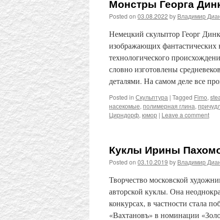
Монстры Георга Дин
Posted on
03.08.2022
by
Владимир Диа
Немецкий скульптор Георг Динке
изображающих фантастических 
технологического происхождения
словно изготовлены средневек
деталями. На самом деле все п
Posted in
Скульптура
|
Tagged
Fimo
,
ste
насекомые
,
полимерная глина
,
причуд
Цирндорф
,
юмор
|
Leave a comment
Куклы Ирины Пахом
Posted on
03.10.2019
by
Владимир Диа
Творчество московской художн
авторской куклы. Она неоднокр
конкурсах, в частности стала п
«Вахтановъ» в номинации «Золот