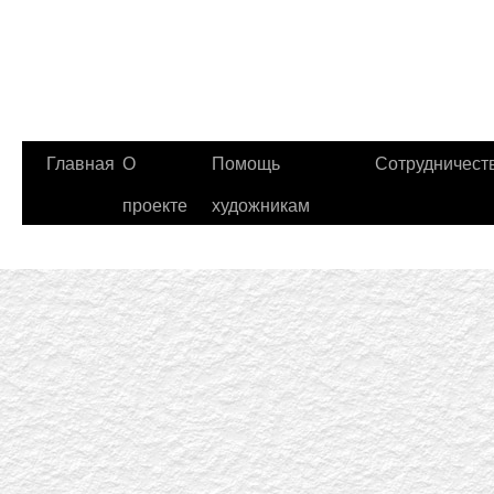
Главная
О
Помощь
Сотрудничест
проекте
художникам