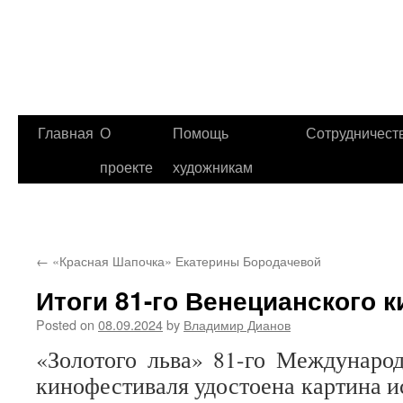
Главная
О
Помощь
Сотрудничест
проекте
художникам
←
«Красная Шапочка» Екатерины Бородачевой
Итоги 81-го Венецианского 
Posted on
08.09.2024
by
Владимир Дианов
«Золотого льва» 81-го Междунаро
кинофестиваля удостоена картина и