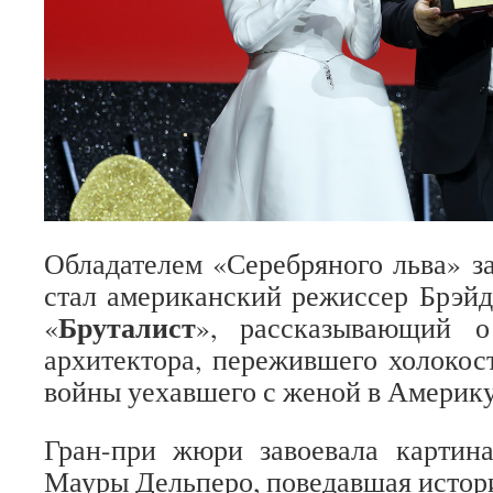
Обладателем «Серебряного льва» 
стал американский режиссер Брэй
Бруталист
«
», рассказывающий о
архитектора, пережившего холокос
войны уехавшего с женой в Америку
Гран-при жюри завоевала картин
Мауры Дельперо, поведавшая исто