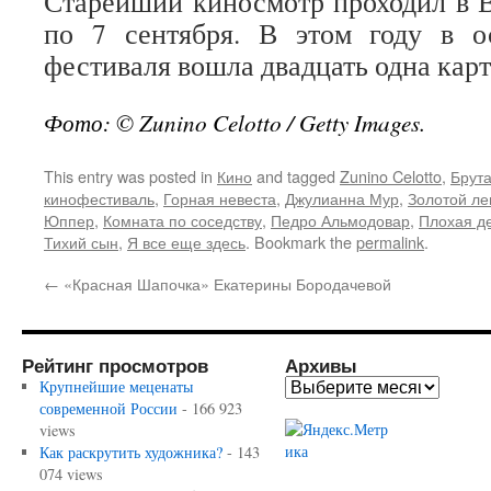
Старейший киносмотр проходил в В
по 7 сентября. В этом году в 
фестиваля вошла двадцать одна карт
Фото: © Zunino Celotto / Getty Images.
This entry was posted in
Кино
and tagged
Zunino Celotto
,
Брут
кинофестиваль
,
Горная невеста
,
Джулианна Мур
,
Золотой ле
Юппер
,
Комната по соседству
,
Педро Альмодовар
,
Плохая д
Тихий сын
,
Я все еще здесь
. Bookmark the
permalink
.
←
«Красная Шапочка» Екатерины Бородачевой
Рейтинг просмотров
Архивы
Крупнейшие меценаты
современной России
- 166 923
views
Как раскрутить художника?
- 143
074 views