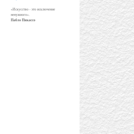
«Искусство - это исключение
ненужного».
Пабло Пикассо