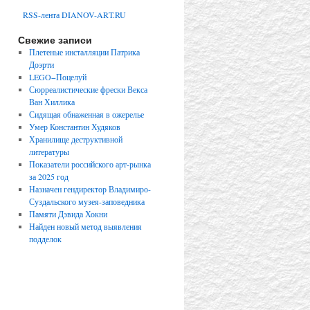
RSS-лента DIANOV-ART.RU
Свежие записи
Плетеные инсталляции Патрика
Доэрти
LEGO−Поцелуй
Сюрреалистические фрески Векса
Ван Хиллика
Сидящая обнаженная в ожерелье
Умер Константин Худяков
Хранилище деструктивной
литературы
Показатели российского арт-рынка
за 2025 год
Назначен гендиректор Владимиро-
Суздальского музея-заповедника
Памяти Дэвида Хокни
Найден новый метод выявления
подделок