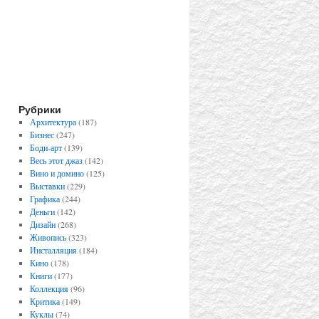
Рубрики
Архитектура
(187)
Бизнес
(247)
Боди-арт
(139)
Весь этот джаз
(142)
Вино и домино
(125)
Выставки
(229)
Графика
(244)
Деньги
(142)
Дизайн
(268)
Живопись
(323)
Инсталляция
(184)
Кино
(178)
Книги
(177)
Коллекция
(96)
Критика
(149)
Куклы
(74)