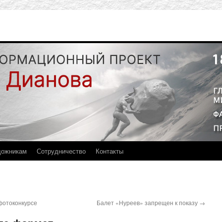
дожникам
Сотрудничество
Контакты
фотоконкурсе
Балет «Нуреев» запрещен к показу
→