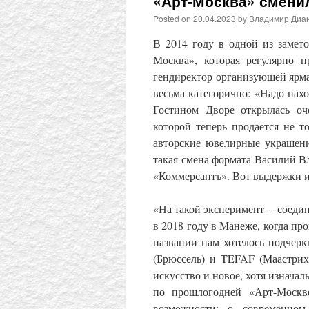
«Арт-Москва» смени
Posted on
20.04.2023
by
Владимир Диа
В 2014 году в одной из замет
Москва», которая регулярно 
гендиректор организующей ярм
весьма категорично: «Надо нахо
Гостином Дворе открылась оче
которой теперь продается не т
авторские ювелирные украшени
такая смена формата Василий В
«Коммерсантъ». Вот выдержки и
«На такой эксперимент − соеди
в 2018 году в Манеже, когда про
названии нам хотелось подчер
(Брюссель) и TEFAF (Маастрих
искусство и новое, хотя изначал
по прошлогодней «Арт-Москв
возможности: о современном