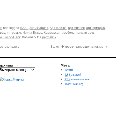
ки
and tagged
RAAF
,
антиквариат
,
Арт Москва
,
арт-бизнес
,
арт-ярмарка
,
двор
,
интервью
,
Ирина Бужор
,
Коммерсант
,
мебель
,
прямая речь
,
ы
,
Экспо-Парк
. Bookmark the
permalink
.
фотоконкурсе
Балет «Нуреев» запрещен к показу
→
Архивы
Мета
Войти
RSS
записей
RSS
комментариев
WordPress.org