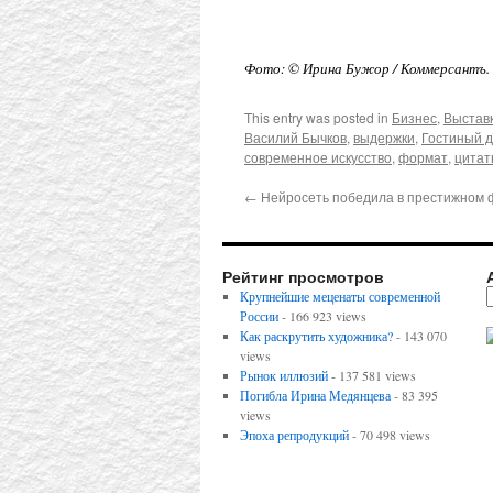
Фото: © Ирина Бужор / Коммерсантъ.
This entry was posted in
Бизнес
,
Выстав
Василий Бычков
,
выдержки
,
Гостиный 
современное искусство
,
формат
,
цитат
←
Нейросеть победила в престижном 
Рейтинг просмотров
Крупнейшие меценаты современной
России
- 166 923 views
Как раскрутить художника?
- 143 070
views
Рынок иллюзий
- 137 581 views
Погибла Ирина Медянцева
- 83 395
views
Эпоха репродукций
- 70 498 views