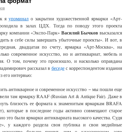
ла формат
нов
ок я
упоминал
о закрытии художественной ярмарки «Арт-
проходила в залах ЦДХ. Тогда по поводу этого проекта
Василий Бычков
арку компании «Экспо-Парк»
высказался
дить в себе силы завершать убыточные проекты». И вот, в
редная, двадцатая по счету, ярмарка «Арт-Москва», на
олько современное искусство, но и антиквариат, мебель и
я. О том, почему это произошло, и насколько оправдана
ладимирович рассказал в
беседе
с корреспондентом издания
з его интервью:
нить антикварное и современное искусство − мы пошли еще
вели там ярмарку RAAF (Russian Art & Antique Fair). Даже в
кнуть близость ее формата к знаменитым ярмаркам BRAFA
т), которые в последние годы активно совмещают старое
ьно это были ярмарки антиквариата высокого качества. Судя
е», у каждого раздела своя публика и свои медийные
 искусстве больше пишут, чем о классическом, зато