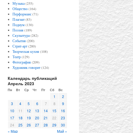
Музыка
(255)
Общество
(164)
Перформанс
(71)
Плагиат
(83)
Подиум
(130)
Поэзия
(189)
Скульптура
(282)
События
(200)
Стрит-арт
(280)
Творческая кухня
(108)
Театр
(129)
Фотография
(209)
Художник говорит
(124)
Календарь публикаций
Апрель 2023
Пн
Вт
Ср
Чт
Пт
Сб
Вс
1
2
3
4
5
6
7
8
9
10
11
12
13
14
15
16
17
18
19
20
21
22
23
24
25
26
27
28
29
30
« Мар
Май »