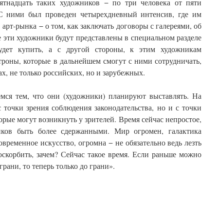
ятнадцать таких художников − по три человека от пяти
 С ними был проведен четырехдневный интенсив, где им
арт-рынка − о том, как заключать договоры с галереями, об
се эти художники будут представлены в специальном разделе
удет купить, а с другой стороны, к этим художникам
троны, которые в дальнейшем смогут с ними сотрудничать,
х, не только российских, но и зарубежных.
емся тем, что они (художники) планируют выставлять. На
 точки зрения соблюдения законодательства, но и с точки
рые могут возникнуть у зрителей. Время сейчас непростое,
ков быть более сдержанными. Мир огромен, галактика
временное искусство, огромна − не обязательно ведь лезть
оскорбить, зачем? Сейчас такое время. Если раньше можно
грани, то теперь только до грани».