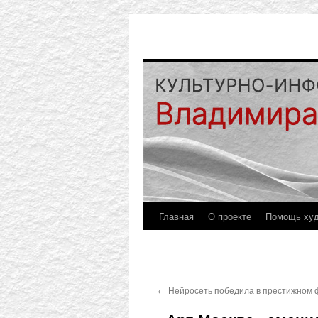
Главная
О проекте
Помощь ху
←
Нейросеть победила в престижном 