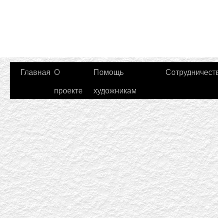
Главная
О
Помощь
Сотрудничест
проекте
художникам