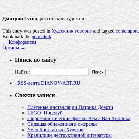
Дмитрий Гутов
, российский художник
This entry was posted in
Художник говорит
and tagged
contemporar
Bookmark the
permalink
.
←
Конформизм
Органы
→
Поиск по сайту
Найти:
RSS-лента DIANOV-ART.RU
Свежие записи
Плетеные инсталляции Патрика Доэрти
LEGO−Поцелуй
Сюрреалистические фрески Векса Ван Хиллика
Сидящая обнаженная в ожерелье
Умер Константин Худяков
Хранилище деструктивной литературы