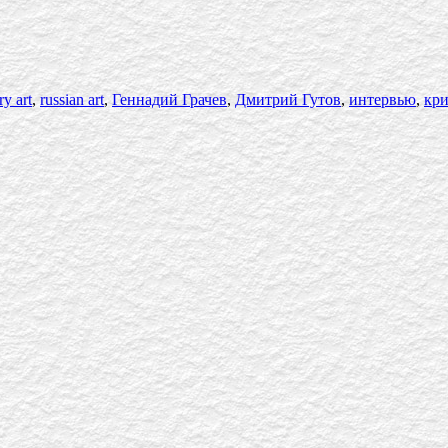
y art
,
russian art
,
Геннадий Грачев
,
Дмитрий Гутов
,
интервью
,
кри