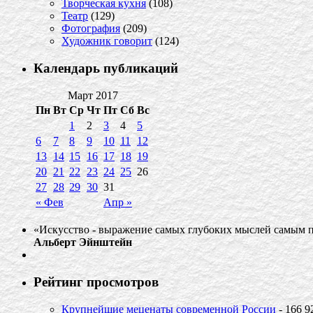
Творческая кухня
(108)
Театр
(129)
Фотография
(209)
Художник говорит
(124)
Календарь публикаций
Март 2017
Пн
Вт
Ср
Чт
Пт
Сб
Вс
1
2
3
4
5
6
7
8
9
10
11
12
13
14
15
16
17
18
19
20
21
22
23
24
25
26
27
28
29
30
31
« Фев
Апр »
«Искусство - выражение самых глубоких мыслей самым 
Альберт Эйнштейн
Рейтинг просмотров
Крупнейшие меценаты современной России
- 166 9