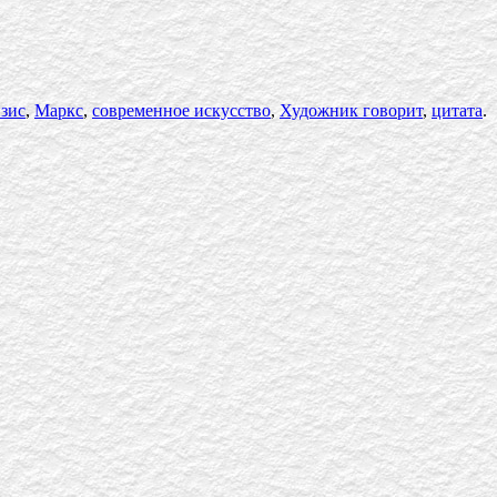
зис
,
Маркс
,
современное искусство
,
Художник говорит
,
цитата
.