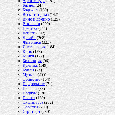
Архитектура
(187)
Бизнес
(247)
Боди-арт
(139)
Весь этот джаз
(142)
Вино и домино
(125)
Выставки
(229)
Графика
(244)
Деньги
(142)
Дизайн
(268)
Живопись
(323)
Инсталляция
(184)
Кино
(178)
Книги
(177)
Коллекция
(96)
Критика
(149)
Куклы
(74)
Музыка
(255)
Общество
(164)
Перформанс
(71)
Плагиат
(83)
Подиум
(130)
Поэзия
(189)
Скульптура
(282)
События
(200)
Стрит-арт
(280)