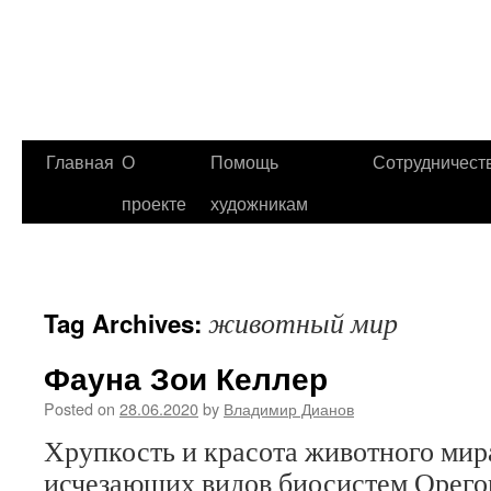
Главная
О
Помощь
Сотрудничест
проекте
художникам
животный мир
Tag Archives:
Фауна Зои Келлер
Posted on
28.06.2020
by
Владимир Дианов
Хрупкость и красота животного мир
исчезающих видов биосистем Орего