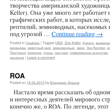
творчества американской художницы
Keller). Она уже много лет работает
графических работ, в которых иссле
рептилий, земноводных, насекомых 
под угрозой …
Continue reading
→
Posted in
Графика
|
Tagged
USA
,
Zoe Keller
,
бумага
,
вымерши
карандаш
,
животный мир
,
земноводные
,
змеи
,
Зои Келлер
,
и
Портленд
,
природа
,
птицы
,
рисунки
,
современное искусство
,
экология
|
Leave a comment
ROA
Posted on
18.04.2013
by
Владимир Дианов
Настало время рассказать об одном
и интересных деятелей мирового стри
конечно же, о ROA. По легенде, это