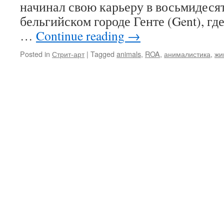
начинал свою карьеру в восьмидеся
бельгийском городе Генте (Gent), гд
…
Continue reading
→
Posted in
Стрит-арт
|
Tagged
animals
,
ROA
,
анималистика
,
жи