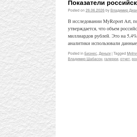
Показатели российск
Posted on
26.06.2026
by
Владимир Диа
В исследовании MyReport Art, 
утверждается, что объем российс
миллиардов рублей. Это на 5,4%
аналитики использовали данны
Posted in
Бизнес
,
Деньги
|
Tagged
MyInv
Владимир Шабасон
,
галереи
,
отчет
,
ро