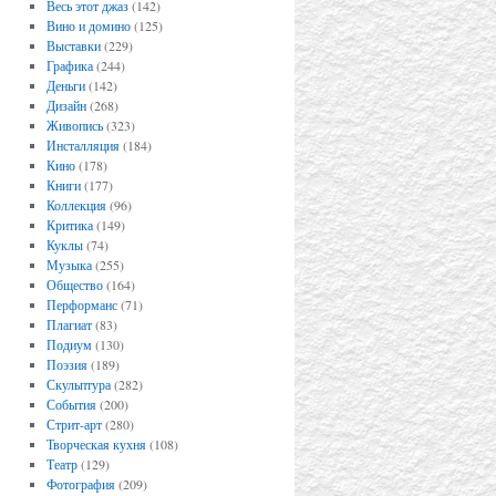
Весь этот джаз
(142)
Вино и домино
(125)
Выставки
(229)
Графика
(244)
Деньги
(142)
Дизайн
(268)
Живопись
(323)
Инсталляция
(184)
Кино
(178)
Книги
(177)
Коллекция
(96)
Критика
(149)
Куклы
(74)
Музыка
(255)
Общество
(164)
Перформанс
(71)
Плагиат
(83)
Подиум
(130)
Поэзия
(189)
Скульптура
(282)
События
(200)
Стрит-арт
(280)
Творческая кухня
(108)
Театр
(129)
Фотография
(209)