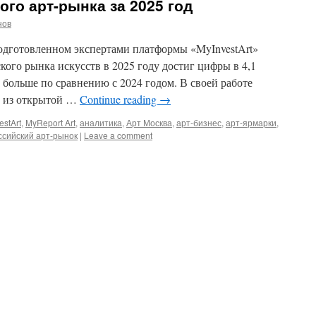
ого арт-рынка за 2025 год
нов
подготовленном экспертами платформы «MyInvestArt»
кого рынка искусств в 2025 году достиг цифры в 4,1
 больше по сравнению с 2024 годом. В своей работе
е из открытой …
Continue reading
→
estArt
,
MyReport Art
,
аналитика
,
Арт Москва
,
арт-бизнес
,
арт-ярмарки
,
ссийский арт-рынок
|
Leave a comment