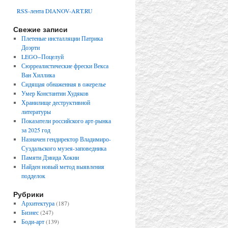
RSS-лента DIANOV-ART.RU
Свежие записи
Плетеные инсталляции Патрика
Доэрти
LEGO−Поцелуй
Сюрреалистические фрески Векса
Ван Хиллика
Сидящая обнаженная в ожерелье
Умер Константин Худяков
Хранилище деструктивной
литературы
Показатели российского арт-рынка
за 2025 год
Назначен гендиректор Владимиро-
Суздальского музея-заповедника
Памяти Дэвида Хокни
Найден новый метод выявления
подделок
Рубрики
Архитектура
(187)
Бизнес
(247)
Боди-арт
(139)