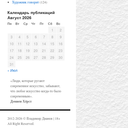
Художник говорит
(124)
Календарь публикаций
Август 2026
Пн
Вт
Ср
Чт
Пт
Сб
Вс
1
2
3
4
5
6
7
8
9
10
11
12
13
14
15
16
17
18
19
20
21
22
23
24
25
26
27
28
29
30
31
« Июл
«Люди, которые ругают
современное искусство, забывают,
что любое искусство когда-то было
современным».
Дэмиен Хёрст
2012-2026 © Владимир Дианов | 18+
All Right Reserved.