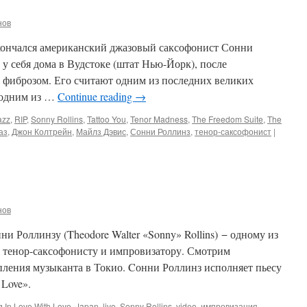
нов
скончался американский джазовый саксофонист Сонни
р у себя дома в Вудстоке (штат Нью-Йорк), после
 фиброзом. Его считают одним из последних великих
 одним из …
Continue reading
→
azz
,
RIP
,
Sonny Rollins
,
Tattoo You
,
Tenor Madness
,
The Freedom Suite
,
The
аз
,
Джон Колтрейн
,
Майлз Дэвис
,
Сонни Роллинз
,
тенор-саксофонист
|
нов
и Роллинзу (Theodore Walter «Sonny» Rollins) − одному из
 тенор-саксофонисту и импровизатору. Смотрим
пления музыканта в Токио. Cонни Роллинз исполняет пьесу
 Love».
g In Love With Love
,
Japan
,
live
,
Sonny Rollins
,
video
,
импровизация
,