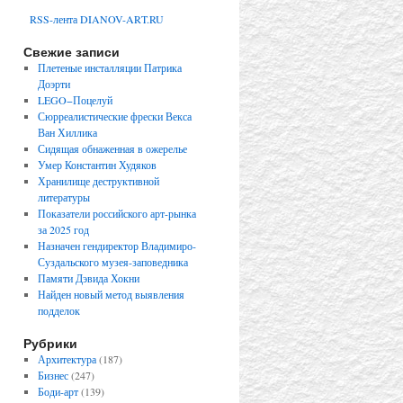
RSS-лента DIANOV-ART.RU
Свежие записи
Плетеные инсталляции Патрика
Доэрти
LEGO−Поцелуй
Сюрреалистические фрески Векса
Ван Хиллика
Сидящая обнаженная в ожерелье
Умер Константин Худяков
Хранилище деструктивной
литературы
Показатели российского арт-рынка
за 2025 год
Назначен гендиректор Владимиро-
Суздальского музея-заповедника
Памяти Дэвида Хокни
Найден новый метод выявления
подделок
Рубрики
Архитектура
(187)
Бизнес
(247)
Боди-арт
(139)