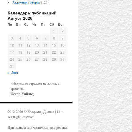
Художник говорит
(124)
Календарь публикаций
Август 2026
Пн
Вт
Ср
Чт
Пт
Сб
Вс
1
2
3
4
5
6
7
8
9
10
11
12
13
14
15
16
17
18
19
20
21
22
23
24
25
26
27
28
29
30
31
« Июл
«Искусство отражает не жизнь, а
зрителя».
Оскар Уайльд
2012-2026 © Владимир Дианов | 18+
All Right Reserved.
При полном или частичном копировании