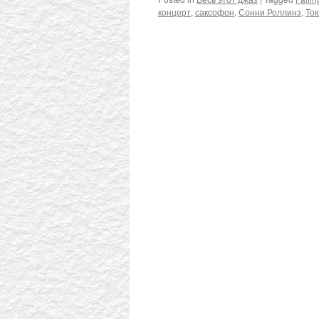
концерт
,
саксофон
,
Сонни Роллинз
,
То