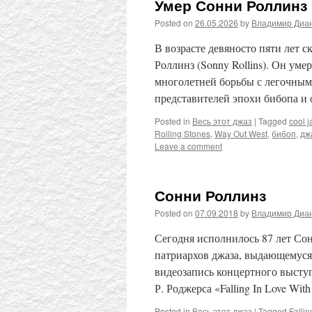
Умер Сонни Роллинз
Posted on
26.05.2026
by
Владимир Диа
В возрасте девяносто пяти лет 
Роллинз (Sonny Rollins). Он уме
многолетней борьбы с легочным
представителей эпохи бибопа и
Posted in
Весь этот джаз
|
Tagged
cool j
Rolling Stones
,
Way Out West
,
бибоп
,
дж
Leave a comment
Сонни Роллинз
Posted on
07.09.2018
by
Владимир Диа
Сегодня исполнилось 87 лет Сонн
патриархов джаза, выдающемуся
видеозапись концертного высту
Р. Роджерса «Falling In Love With
Posted in
Весь этот джаз
|
Tagged
Fallin