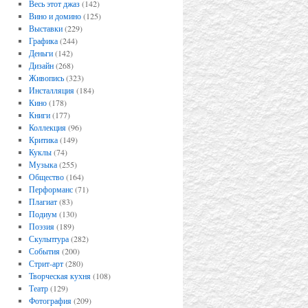
Весь этот джаз
(142)
Вино и домино
(125)
Выставки
(229)
Графика
(244)
Деньги
(142)
Дизайн
(268)
Живопись
(323)
Инсталляция
(184)
Кино
(178)
Книги
(177)
Коллекция
(96)
Критика
(149)
Куклы
(74)
Музыка
(255)
Общество
(164)
Перформанс
(71)
Плагиат
(83)
Подиум
(130)
Поэзия
(189)
Скульптура
(282)
События
(200)
Стрит-арт
(280)
Творческая кухня
(108)
Театр
(129)
Фотография
(209)