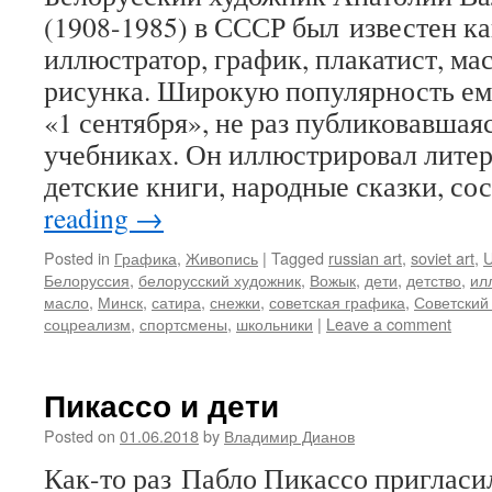
(1908-1985) в СССР был известен к
иллюстратор, график, плакатист, ма
рисунка. Широкую популярность ем
«1 сентября», не раз публиковавшая
учебниках. Он иллюстрировал литер
детские книги, народные сказки, со
reading
→
Posted in
Графика
,
Живопись
|
Tagged
russian art
,
soviet art
,
Белоруссия
,
белорусский художник
,
Вожык
,
дети
,
детство
,
ил
масло
,
Минск
,
сатира
,
снежки
,
советская графика
,
Советский
соцреализм
,
спортсмены
,
школьники
|
Leave a comment
Пикассо и дети
Posted on
01.06.2018
by
Владимир Дианов
Как-то раз Пабло Пикассо пригласи