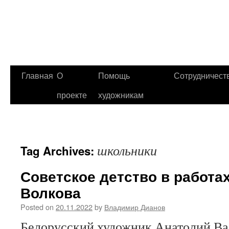
Главная
О
Помощь
Сотрудничест
проекте
художникам
школьники
Tag Archives:
Советское детство в работа
Волкова
Posted on
20.11.2022
by
Владимир Дианов
Белорусский художник Анатолий Ва