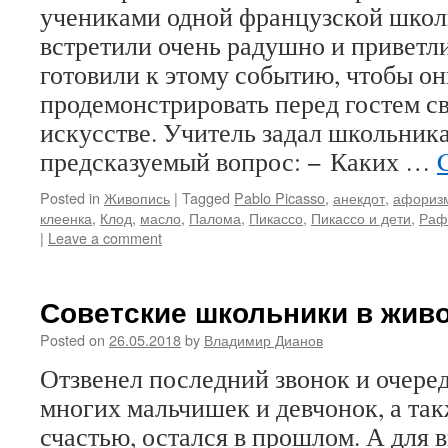
учениками одной французской школ
встретили очень радушно и приветли
готовили к этому событию, чтобы он
продемонстрировать перед гостем св
искусстве. Учитель задал школьник
предсказуемый вопрос: − Каких …
Posted in
Живопись
|
Tagged
Pablo Picasso
,
анекдот
,
афориз
клеенка
,
Клод
,
масло
,
Палома
,
Пикассо
,
Пикассо и дети
,
Раф
|
Leave a comment
Советские школьники в жив
Posted on
26.05.2018
by
Владимир Дианов
Отзвенел последний звонок и очере
многих мальчишек и девчонок, а так
счастью, остался в прошлом. А для 