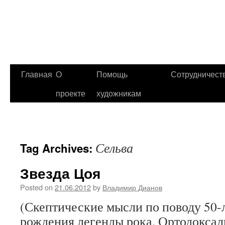
Главная
О
Помощь
Сотрудничест
проекте
художникам
Сельва
Tag Archives:
Звезда Цоя
Posted on
21.06.2012
by
Владимир Дианов
(Скептические мысли по поводу 50-л
рождения легенды рока. Ортодокса