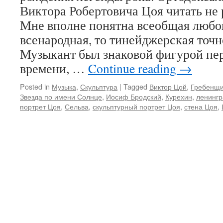
Виктора Робертовича Цоя читать н
Мне вполне понятна всеобщая любов
всенародная, то тинейджерская точн
Музыкант был знаковой фигурой пе
времени, …
Continue reading
→
Posted in
Музыка
,
Скульптура
|
Tagged
Виктор Цой
,
Гребенщи
Звезда по имени Солнце
,
Иосиф Бродский
,
Курехин
,
ленингр
портрет Цоя
,
Сельва
,
скульптурный портрет Цоя
,
стена Цоя
,