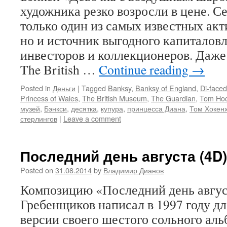
художника резко возросли в цене. С
только один из самых известных акт
но и источник выгодного капиталов
инвесторов и коллекционеров. Даж
The British …
Continue reading
→
Posted in
Деньги
|
Tagged
Banksy
,
Banksy of England
,
Di-face
Princess of Wales
,
The British Museum
,
The Guardian
,
Tom Hoc
музей
,
Бэнкси
,
десятка
,
купура
,
принцесса Диана
,
Том Хокен
стерлингов
|
Leave a comment
Последний день августа (4D)
Posted on
31.08.2014
by
Владимир Дианов
Композицию «Последний день авгус
Гребенщиков написал в 1997 году д
версии своего шестого сольного аль