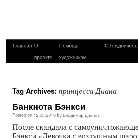
Главная
О
Помощь
Сотрудничест
проекте
художникам
принцесса Диана
Tag Archives:
Банкнота Бэнкси
Posted on
12.03.2019
by
Владимир Дианов
После скандала с самоуничтожающе
Бэнкси «Девочка с воздушным шаром