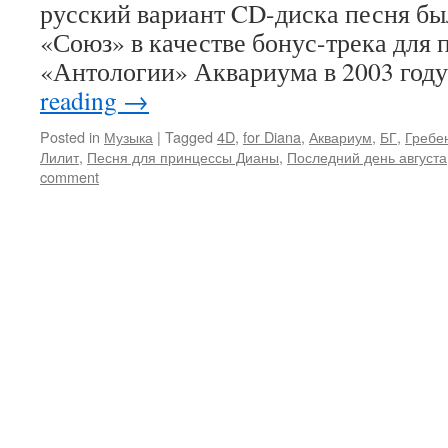
русский вариант CD-диска песня б
«Союз» в качестве бонус-трека для 
«Антологии» Аквариума в 2003 году
reading
→
Posted in
Музыка
|
Tagged
4D
,
for Diana
,
Аквариум
,
БГ
,
Гребе
Лилит
,
Песня для принцессы Дианы
,
Последний день августа
comment