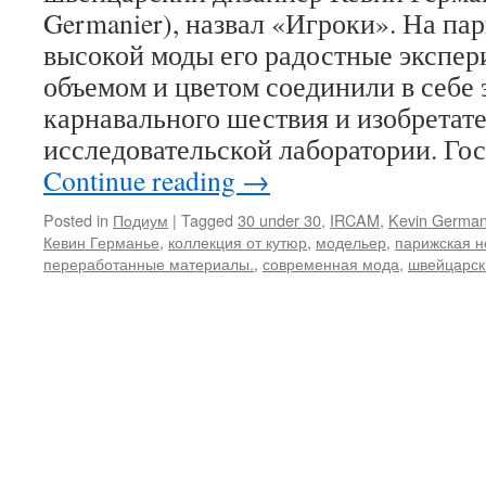
Germanier), назвал «Игроки». На па
высокой моды его радостные экспер
объемом и цветом соединили в себе
карнавального шествия и изобретат
исследовательской лаборатории. Го
Continue reading
→
Posted in
Подиум
|
Tagged
30 under 30
,
IRCAM
,
Kevin German
Кевин Германье
,
коллекция от кутюр
,
модельер
,
парижская н
переработанные материалы.
,
современная мода
,
швейцарск