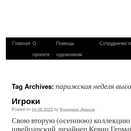
Главная
О
Помощь
Сотрудничест
проекте
художникам
парижская неделя выс
Tag Archives:
Игроки
Posted on
04.08.2025
by
Владимир Дианов
Свою вторую (осеннюю) коллекцию 
швейцарский дизайнер Кевин Герман