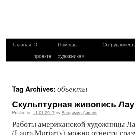
Главная
О
Помощь
Сотрудничест
проекте
художникам
объекты
Tag Archives:
Скульптурная живопись Ла
Posted on
11.01.2017
by
Владимир Дианов
Работы американской художницы Л
(Laura Moriarty) можно отнести сраз