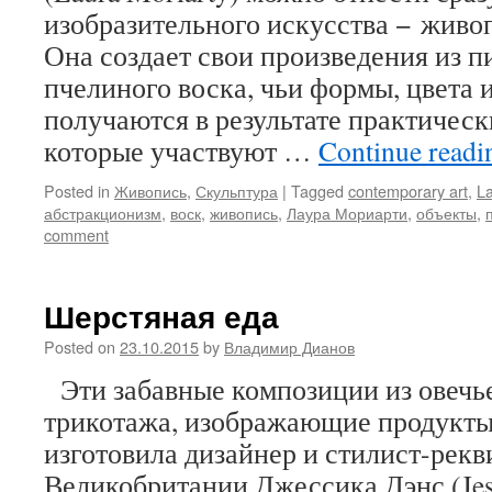
изобразительного искусства − живоп
Она создает свои произведения из 
пчелиного воска, чьи формы, цвета 
получаются в результате практическ
которые участвуют …
Continue read
Posted in
Живопись
,
Скульптура
|
Tagged
contemporary art
,
La
абстракционизм
,
воск
,
живопись
,
Лаура Мориарти
,
объекты
,
comment
Шерстяная еда
Posted on
23.10.2015
by
Владимир Дианов
Эти забавные композиции из овечь
трикотажа, изображающие продукты
изготовила дизайнер и стилист-рекв
Великобритании Джессика Дэнс (Jess