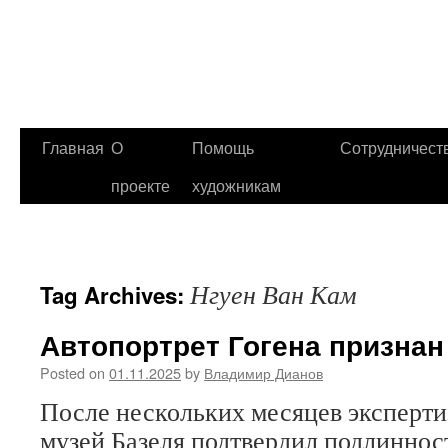
Главная
О
Помощь
Сотрудничест
проекте
художникам
Нгуен Ван Кам
Tag Archives:
Автопортрет Гогена призна
Posted on
01.11.2025
by
Владимир Дианов
После нескольких месяцев эксперт
музей Базеля подтвердил подлиннос