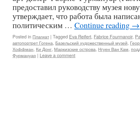
предоставил руководству музея но
утверждает, что работа была напис
политическим …
Continue reading
→
Posted in
Плагиат
|
Tagged
Eva Reifert
,
Fabrice Fourmanoir
,
Pa
автопортрет Гогена
,
Базельский художественный музей
,
Геор
Хоффман
,
Ки Донг
,
Маркизские острова
,
Нгуен Ван Кам
,
под
Фурмануар
|
Leave a comment