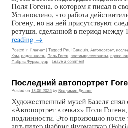
Поля Гогена, о котором я писал в св
Установлено, что работа действите
Гогену, но на ней присутствуют сле
ретуши, сделанной в период между
reading
→
Posted in
Плагиат
|
Tagged
Paul Gauguin
,
Автопортрет
,
иссле
Кам
,
подлинность
,
Поль Гоген
,
постимпресстонизм
,
провена
Фабрис Фурмануар
|
Leave a comment
Последний автопортрет Гоге
Posted on
13.05.2025
by
Владимир Дианов
Художественный музей Базеля снял 
«Автопортрет в очках» Поля Гогена, 
подлинности. Это произошло после 
арт-дилер Фабрис Фурмануар (Fabric