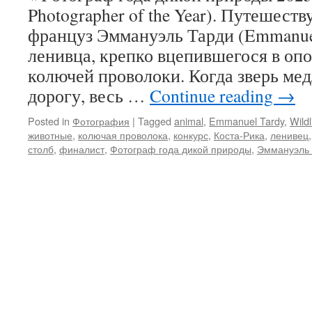
Photographer of the Year). Путешеств
француз Эммануэль Тарди (Emmanuel
ленивца, крепко вцепившегося в оп
колючей проволоки. Когда зверь ме
дорогу, весь …
Continue reading
→
Posted in
Фотография
|
Tagged
animal
,
Emmanuel Tardy
,
Wild
животные
,
колючая проволока
,
конкурс
,
Коста-Рика
,
ленивец
столб
,
финалист
,
Фотограф года дикой природы
,
Эммануэль