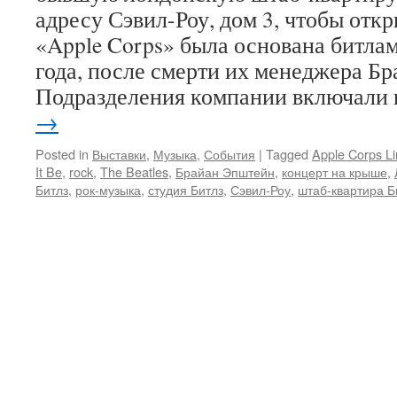
адресу Сэвил-Роу, дом 3, чтобы откр
«Apple Corps» была основана битлам
года, после смерти их менеджера Б
Подразделения компании включали
→
Posted in
Выставки
,
Музыка
,
События
|
Tagged
Apple Corps Li
It Be
,
rock
,
The Beatles
,
Брайан Эпштейн
,
концерт на крыше
,
Битлз
,
рок-музыка
,
студия Битлз
,
Сэвил-Роу
,
штаб-квартира Б