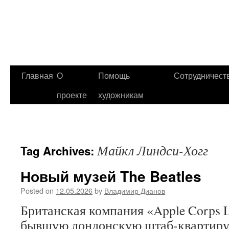
Главная
О
Помощь
Сотрудничест
проекте
художникам
Майкл Линдси-Хогг
Tag Archives:
Новый музей The Beatles
Posted on
12.05.2026
by
Владимир Дианов
Британская компания «Apple Corps 
бывшую лондонскую штаб-квартиру T