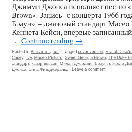
Джимми Джонса исполняет песню «S
Brown». Запись с концерта 1966 го
Браун» − джазовый стандарт Масео 
Кеннета Кейси, впервые записанный
…
Continue reading
→
Posted in
Весь этот джаз
|
Tagged
cover-version
,
Ella at Duke's
Casey
,
live
,
Maceo Pinkard
,
Sweet Georgia Brown
,
The Duke El
стандарт
,
кавер-версия
,
Милая Джорджия Браун
,
оркестр Дю
Джонса
,
Элла Фитцджеральд
|
Leave a comment