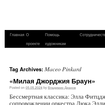
Главная
О
Помощь
Сотрудничест
проекте
художникам
Maceo Pinkard
Tag Archives:
«Милая Джорджия Браун»
Posted on
05.05.2024
by
Владимир Дианов
Бессмертная классика: Элла Фитцд
сопровождении оркестра Дюка Элли