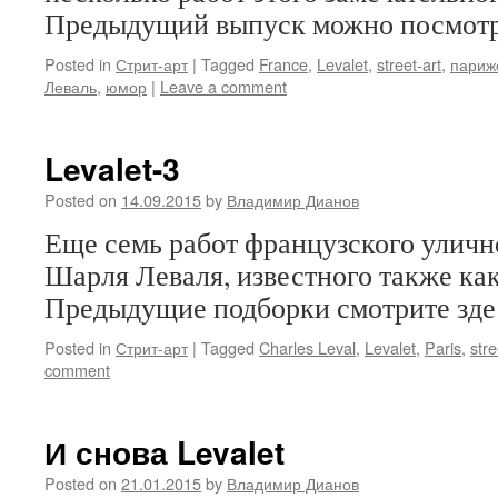
Предыдущий выпуск можно посмотре
Posted in
Стрит-арт
|
Tagged
France
,
Levalet
,
street-art
,
парижс
Леваль
,
юмор
|
Leave a comment
Levalet-3
Posted on
14.09.2015
by
Владимир Дианов
Еще семь работ французского уличн
Шарля Леваля, известного также как 
Предыдущие подборки смотрите здес
Posted in
Стрит-арт
|
Tagged
Charles Leval
,
Levalet
,
Paris
,
stre
comment
И снова Levalet
Posted on
21.01.2015
by
Владимир Дианов