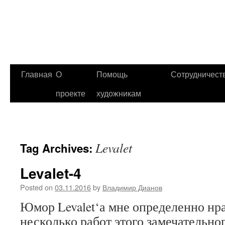
Главная
О
Помощь
Сотрудничест
проекте
художникам
Levalet
Tag Archives:
Levalet-4
Posted on
03.11.2016
by
Владимир Дианов
Юмор Levalet‘а мне определенно нр
несколько работ этого замечательно