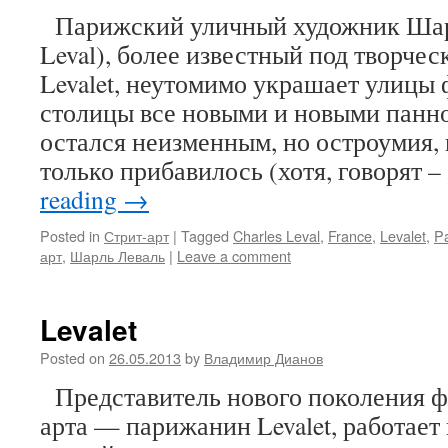
Парижский уличный художник Шарл
Leval), более известный под творче
Levalet, неутомимо украшает улицы
столицы все новыми и новыми панно
остался неизменным, но остроумия, 
только прибавилось (хотя, говорят –
reading
→
Posted in
Стрит-арт
|
Tagged
Charles Leval
,
France
,
Levalet
,
Pa
арт
,
Шарль Леваль
|
Leave a comment
Levalet
Posted on
26.05.2013
by
Владимир Дианов
Представитель нового поколения ф
арта — парижанин Levalet, работает