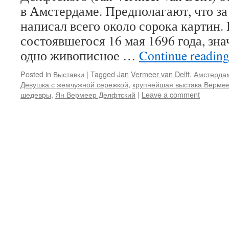
в Амстердаме. Предполагают, что за
написал всего около сорока картин. 
состоявшегося 16 мая 1696 года, зн
одно живописное …
Continue readin
Posted in
Выставки
|
Tagged
Jan Vermeer van Delft
,
Амстерда
Девушка с жемчужной сережкой
,
крупнейшая выстака Верме
шедевры
,
Ян Вермеер Делфтский
|
Leave a comment