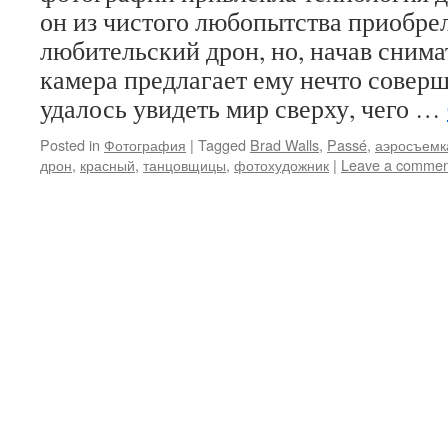
он из чистого любопытства приобре
любительский дрон, но, начав снима
камера предлагает ему нечто совер
удалось увидеть мир сверху, чего …
Posted in
Фотография
|
Tagged
Brad Walls
,
Passé
,
аэросъемк
дрон
,
красный
,
танцовщицы
,
фотохудожник
|
Leave a commen