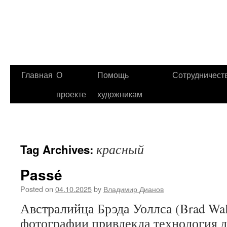
Главная
О
Помощь
Сотрудничест
проекте
художникам
красный
Tag Archives:
Passé
Posted on
04.10.2025
by
Владимир Дианов
Австралийца Брэда Уоллса (Brad Wal
фотографии привлекла технология д