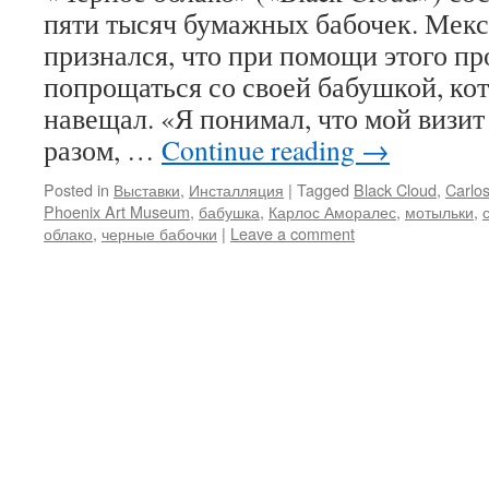
пяти тысяч бумажных бабочек. Мек
признался, что при помощи этого п
попрощаться со своей бабушкой, ко
навещал. «Я понимал, что мой визит
разом, …
Continue reading
→
Posted in
Выставки
,
Инсталляция
|
Tagged
Black Cloud
,
Carlo
Phoenix Art Museum
,
бабушка
,
Карлос Аморалес
,
мотыльки
,
облако
,
черные бабочки
|
Leave a comment