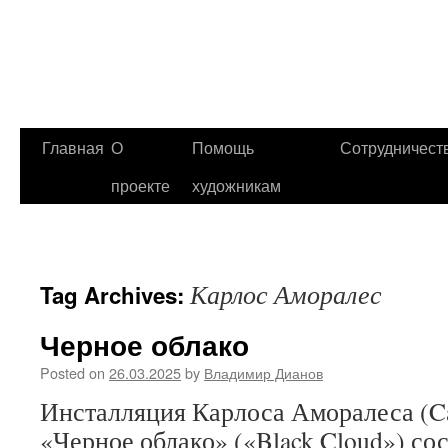
Главная
О
Помощь
Сотрудничест
проекте
художникам
Карлос Аморалес
Tag Archives:
Черное облако
Posted on
26.03.2025
by
Владимир Дианов
Инсталляция Карлоса Аморалеса (Ca
«Черное облако» («Black Cloud») сос