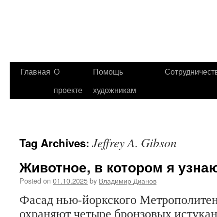
Главная
О
Помощь
Сотрудничест
проекте
художникам
Jeffrey A. Gibson
Tag Archives:
Животное, в котором я узна
Posted on
01.10.2025
by
Владимир Дианов
Фасад нью-йоркского Метрополитен
охраняют четыре бронзовых истукан