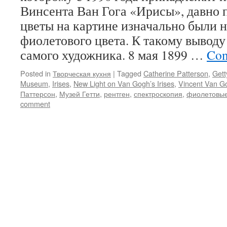
Винсента Ван Гога «Ирисы», давно п
цветы на картине изначально были
фиолетового цвета. К такому выводу
самого художника. 8 мая 1899 …
Con
Posted in
Творческая кухня
|
Tagged
Catherine Patterson
,
Gett
Museum
,
Irises
,
New Light on Van Gogh’s Irises
,
Vincent Van G
Паттерсон
,
Музей Гетти
,
рентген
,
спектроскопия
,
фиолетовые
comment