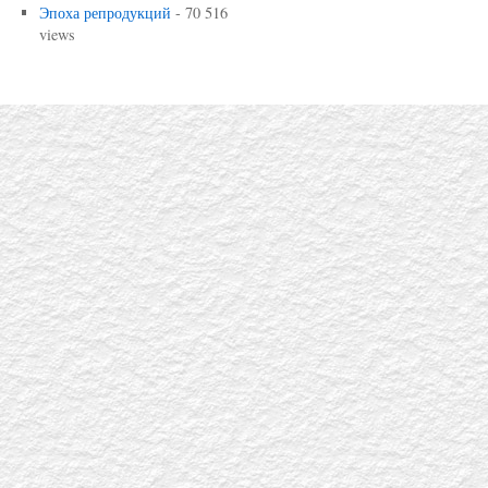
Эпоха репродукций
- 70 516
views