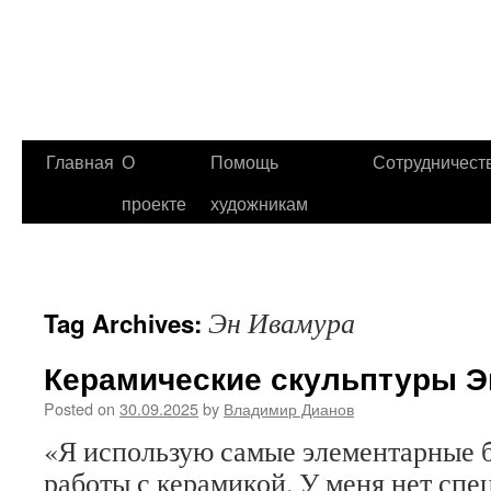
Главная
О
Помощь
Сотрудничест
проекте
художникам
Эн Ивамура
Tag Archives:
Керамические скульптуры 
Posted on
30.09.2025
by
Владимир Дианов
«Я использую самые элементарные 
работы с керамикой. У меня нет сп