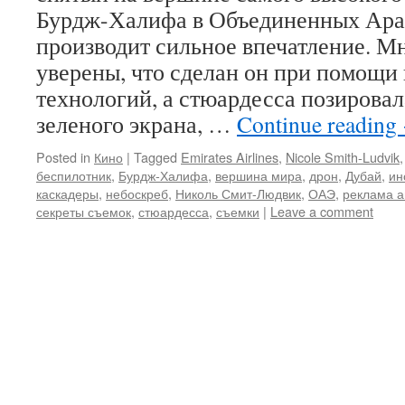
Бурдж-Халифа в Объединенных Ара
производит сильное впечатление. М
уверены, что сделан он при помощи
технологий, а стюардесса позировал
зеленого экрана, …
Continue reading
Posted in
Кино
|
Tagged
Emirates Airlines
,
Nicole Smith-Ludvik
беспилотник
,
Бурдж-Халифа
,
вершина мира
,
дрон
,
Дубай
,
ин
каскадеры
,
небоскреб
,
Николь Смит-Людвик
,
ОАЭ
,
реклама 
секреты съемок
,
стюардесса
,
съемки
|
Leave a comment