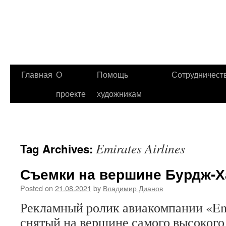
Главная
О
Помощь
Сотрудничест
проекте
художникам
Emirates Airlines
Tag Archives:
Съемки на вершине Бурдж-
Posted on
21.08.2021
by
Владимир Дианов
Рекламный ролик авиакомпании «Emir
снятый на вершине самого высокого