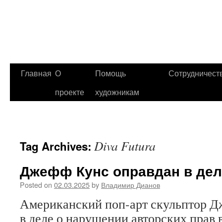
Главная
О
Помощь
Сотрудничест
проекте
художникам
Diva Futura
Tag Archives:
Джефф Кунс оправдан в дел
Posted on
02.03.2025
by
Владимир Дианов
Американский поп-арт скульптор Д
в деле о нарушении авторских прав 