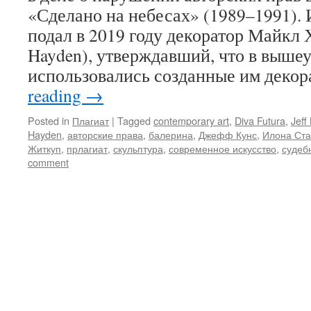
«Сделано на небесах» (1989–1991). 
подал в 2019 году декоратор Майкл 
Hayden), утверждавший, что в выше
использовались созданные им деко
reading
→
Posted in
Плагиат
|
Tagged
contemporary art
,
Diva Futura
,
Jeff
Hayden
,
авторские права
,
балерина
,
Джефф Кунс
,
Илона Ст
Житкуп
,
прлагиат
,
скульптура
,
современное искусство
,
судеб
comment