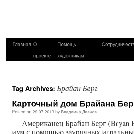
Главная
О
Помощь
Сотрудничест
проекте
художникам
Брайан Берг
Tag Archives:
Карточный дом Брайана Бер
Posted on
29.07.2013
by
Владимир Дианов
Американец Брайан Берг (Bryan Be
имя с помощью заурядных игральных