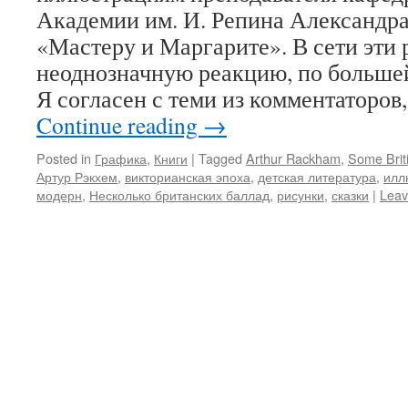
Академии им. И. Репина Александра
«Мастеру и Маргарите». В сети эти 
неоднозначную реакцию, по большей
Я согласен с теми из комментаторов
Continue reading
→
Posted in
Графика
,
Книги
|
Tagged
Arthur Rackham
,
Some Brit
Артур Рэкхем
,
викторианская эпоха
,
детская литература
,
илл
модерн
,
Несколько британских баллад
,
рисунки
,
сказки
|
Leav