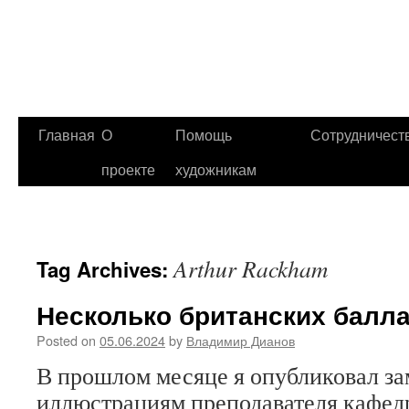
Главная
О
Помощь
Сотрудничест
проекте
художникам
Arthur Rackham
Tag Archives:
Несколько британских балл
Posted on
05.06.2024
by
Владимир Дианов
В прошлом месяце я опубликовал з
иллюстрациям преподавателя кафед