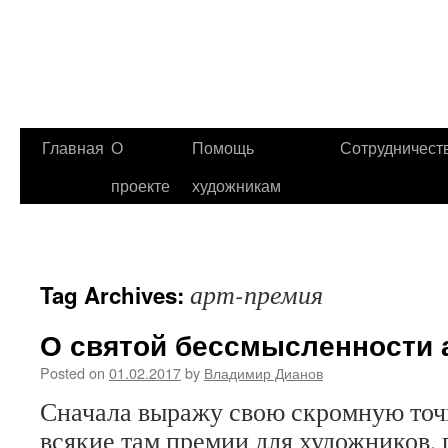
Главная
О
Помощь
Сотрудничест
проекте
художникам
арт-премия
Tag Archives:
О святой бессмысленности 
Posted on
01.02.2017
by
Владимир Дианов
Сначала выражу свою скромную точк
всякие там премии для художников, п