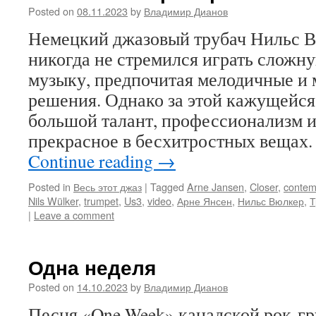
Posted on
08.11.2023
by
Владимир Дианов
Немецкий джазовый трубач Нильс Вю
никогда не стремился играть сложн
музыку, предпочитая мелодичные и
решения. Однако за этой кажущейся
большой талант, профессионализм и
прекрасное в бесхитростных вещах.
Continue reading
→
Posted in
Весь этот джаз
|
Tagged
Arne Jansen
,
Closer
,
contem
Nils Wülker
,
trumpet
,
Us3
,
video
,
Арне Янсен
,
Нильс Вюлкер
,
Т
|
Leave a comment
Одна неделя
Posted on
14.10.2023
by
Владимир Дианов
Песня «One Week» канадской рок-гр