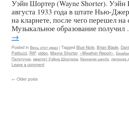
Уэйн Шортер (Wayne Shorter). Уэйн
августа 1933 года в штате Нью-Джер
на кларнете, после чего перешел на
Музыкальное образование получил
→
Posted in
Весь этот джаз
|
Tagged
Blue Note
,
Brian Blade
,
Dani
Patitucci
,
RIP
,
video
,
Wayne Shorter
,
«Weather Report»
,
Брайа
Патитуччи
,
квартет Уэйна Шортера
,
Кеннеди-центр
,
легенда 
Leave a comment
←
Older posts