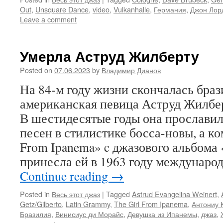
Out
,
Unsquare Dance
,
video
,
Vulkanhalle
,
Германия
,
Джон Лор
Leave a comment
Умерла Аструд Жилберту
Posted on
07.06.2023
by
Владимир Дианов
На 84-м году жизни скончалась браз
американская певица Аструд Жилберт
В шестидесятые годы она прослави
песен в стилистике босса-новы, а ко
From Ipanema» c джазового альбома «
принесла ей в 1963 году междунаро
Continue reading
→
Posted in
Весь этот джаз
|
Tagged
Astrud Evangelina Weinert
,
Getz/Gilberto
,
Latin Grammy
,
The Girl From Ipanema
,
Антониу 
Бразилия
,
Винисиус ди Морайс
,
Девушка из Ипанемы
,
джаз
,