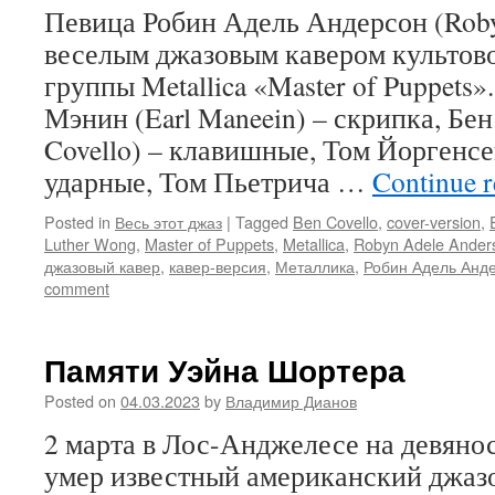
Певица Робин Адель Андерсон (Roby
веселым джазовым кавером культов
группы Metallica «Master of Puppets
Мэнин (Earl Maneein) – скрипка, Бе
Covello) – клавишные, Том Йоргенсе
ударные, Том Пьетрича …
Continue 
Posted in
Весь этот джаз
|
Tagged
Ben Covello
,
cover-version
,
Luther Wong
,
Master of Puppets
,
Metallica
,
Robyn Adele Ander
джазовый кавер
,
кавер-версия
,
Металлика
,
Робин Адель Анд
comment
Памяти Уэйна Шортера
Posted on
04.03.2023
by
Владимир Дианов
2 марта в Лос-Анджелесе на девяно
умер известный американский джаз