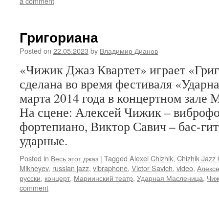
a comment
Григориана
Posted on
22.05.2023
by
Владимир Дианов
«Чижик Джаз Квартет» играет «Григ
сделана во время фестиваля «Ударн
марта 2014 года в концертном зале 
На сцене: Алексей Чижик – виброфо
фортепиано, Виктор Савич – бас-гит
ударные.
Posted in
Весь этот джаз
|
Tagged
Alexei Chizhik
,
Chizhik Jazz 
Mikheyev
,
russian jazz
,
vibraphone
,
Victor Savich
,
video
,
Алекс
русски
,
концерт
,
Мариинский театр
,
Ударная Масленица
,
Чиж
comment