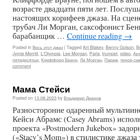
возрасте двадцати пяти лет. Послуш
настоящих корифеев джаза. На сцен
трубач Ли Морган, саксофонист Бен
барабанщик …
Continue reading
→
Posted in
Весь этот джаз
|
Tagged
Art Blakey
,
Benny Golson
,
B
Jymie Merritt
,
L'Olympia
,
Lee Morgan
,
Paris
,
trumpet
,
video
,
Ар
пятидесятых
,
Клиффорд Браун
,
Ли Морган
,
Париж
,
тенор-са
comment
Мама Стейси
Posted on
13.08.2023
by
Владимир Дианов
Разносторонне одаренный мультиин
Кейси Абрамс (Casey Abrams) испол
проекта «Postmodern Jukebox» задо
(«Stacy’s Mom») в стилистике джаза 