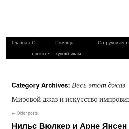
Главная
О
Помощь
Сотрудничест
проекте
художникам
Весь этот джаз
Category Archives:
Мировой джаз и искусство импрови
←
Older posts
Нильс Вюлкер и Арне Янсен