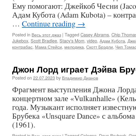
Ему помогают: Джейкоб Чесни (Jacob
Адам Кубота (Adam Kubota) – контра
…
Continue reading
→
Posted in
Весь этот джаз
|
Tagged
Casey Abrams
,
Chip Thoma
Jukebox
,
Scott Bradlee
,
Stacy's Mom
,
video
,
Адам Кубота
,
Дже
контрабас
,
Мама Стейси
,
мелодика
,
Скотт Брэдли
,
Чип Тома
Джон Лорд играет Дэйва Бру
Posted on
22.07.2023
by
Владимир Дианов
Фрагмент выступления Джона Лорда 
концертном зале «Vulkanhalle» (Кель
года. Музыкант исполняет известну
Брубека «Unsquare Dance» с альбома 
(1961).
Posted in
Весь этот джаз
|
Tagged
Cologne
,
Dave Brubeck
,
Ge