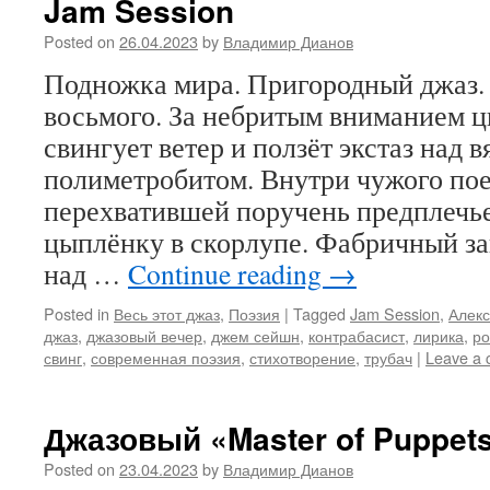
Jam Session
Posted on
26.04.2023
by
Владимир Дианов
Подножка мира. Пригородный джаз. 
восьмого. За небритым вниманием цв
свингует ветер и ползёт экстаз над 
полиметробитом. Внутри чужого пое
перехватившей поручень предплечье
цыплёнку в скорлупе. Фабричный за
над …
Continue reading
→
Posted in
Весь этот джаз
,
Поэзия
|
Tagged
Jam Session
,
Алекс
джаз
,
джазовый вечер
,
джем сейшн
,
контрабасист
,
лирика
,
ро
свинг
,
современная поэзия
,
стихотворение
,
трубач
|
Leave a
Джазовый «Master of Puppet
Posted on
23.04.2023
by
Владимир Дианов