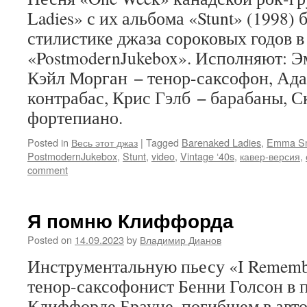
Ladies» с их альбома «Stunt» (1998)
стилистике джаза сороковых годов в
«PostmodernJukebox». Исполняют: Э
Кэйл Морган − тенор-саксофон, Ада
контрабас, Крис Гэлб − барабаны, С
фортепиано.
Posted in
Весь этот джаз
|
Tagged
Barenaked Ladies
,
Emma Sm
PostmodernJukebox
,
Stunt
,
video
,
Vintage ‘40s
,
кавер-версия
,
comment
Я помню Клиффорда
Posted on
14.09.2023
by
Владимир Дианов
Инструментальную пьесу «I Remembe
тенор-саксофонист Бенни Голсон в п
Клиффорде Брауне, погибшем в авто