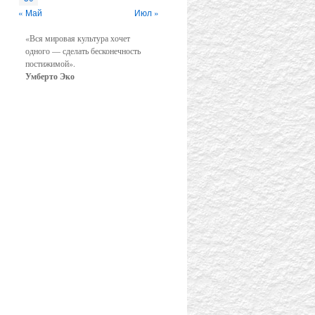
« Май
Июл »
«Вся мировая культура хочет
одного — сделать бесконечность
постижимой».
Умберто Эко