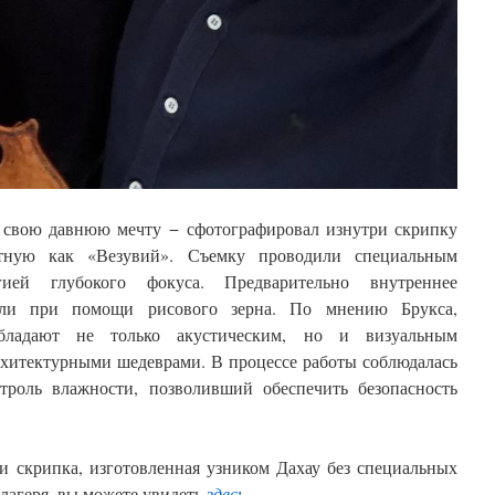
 свою давнюю мечту − сфотографировал изнутри скрипку
стную как «Везувий». Съемку проводили специальным
гией глубокого фокуса. Предварительно внутреннее
или при помощи рисового зерна. По мнению Брукса,
бладают не только акустическим, но и визуальным
рхитектурными шедеврами. В процессе работы соблюдалась
троль влажности, позволивший обеспечить безопасность
и скрипка, изготовленная узником Дахау без специальных
лагеря, вы можете увидеть
здесь
.