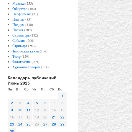
Музыка
(255)
Общество
(164)
Перформанс
(71)
Плагиат
(83)
Подиум
(130)
Поэзия
(189)
Скульптура
(282)
События
(200)
Стрит-арт
(280)
Творческая кухня
(108)
Театр
(129)
Фотография
(209)
Художник говорит
(124)
Календарь публикаций
Июнь 2025
Пн
Вт
Ср
Чт
Пт
Сб
Вс
1
2
3
4
5
6
7
8
9
10
11
12
13
14
15
16
17
18
19
20
21
22
23
24
25
26
27
28
29
30