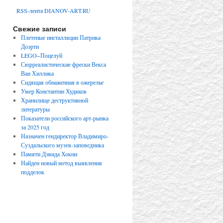
RSS-лента DIANOV-ART.RU
Свежие записи
Плетеные инсталляции Патрика
Доэрти
LEGO−Поцелуй
Сюрреалистические фрески Векса
Ван Хиллика
Сидящая обнаженная в ожерелье
Умер Константин Худяков
Хранилище деструктивной
литературы
Показатели российского арт-рынка
за 2025 год
Назначен гендиректор Владимиро-
Суздальского музея-заповедника
Памяти Дэвида Хокни
Найден новый метод выявления
подделок