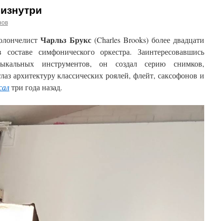
 изнутри
нов
Чарльз Брукс
иолончелист
(Charles Brooks) более двадцати
 составе симфонического оркестра. Заинтересовавшись
зыкальных инструментов, он создал серию снимков,
аз архитектуру классических роялей, флейт, саксофонов и
сал
три года назад.