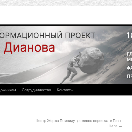
дожникам
Сотрудничество
Контакты
Центр Жоржа Помпиду временно переехал в Гран-
Пале
→