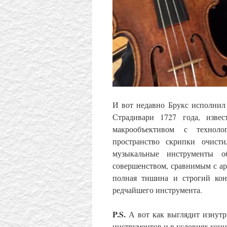
И вот недавно Брукс исполнил
Страдивари 1727 года, изве
макрообъективом с техноло
пространство скрипки очист
музыкальные инструменты о
совершенством, сравнимым с а
полная тишина и строгий кон
редчайшего инструмента.
P.S.
А вот как выглядит изнутр
инструментов и в условиях конц