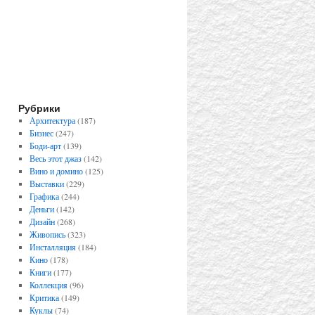
Рубрики
Архитектура
(187)
Бизнес
(247)
Боди-арт
(139)
Весь этот джаз
(142)
Вино и домино
(125)
Выставки
(229)
Графика
(244)
Деньги
(142)
Дизайн
(268)
Живопись
(323)
Инсталляция
(184)
Кино
(178)
Книги
(177)
Коллекция
(96)
Критика
(149)
Куклы
(74)