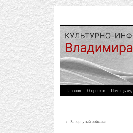
Главная
О проекте
Помощь ху
←
Завернутый рейхстаг