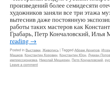
произведений более семидесяти оте
художников заняли все три этажа муз
вытеснив даже постоянную экспози
работы таких мастеров как Констан
Грабарь, Петр Кончаловский, Илья
reading
→
Posted in
Выставки
,
Живопись
|
Tagged
Абрам Архипов
,
Игор
Машков
,
Константин Коровин
,
Константин Юон
,
Лукиан Попо
импрессионизма
,
Николай Мещерин
,
Петр Кончаловский
,
ру
Leave a comment