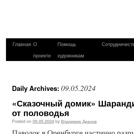
Главная
О
Помощь
Сотрудничест
проекте
художникам
09.05.2024
Daily Archives:
«Сказочный домик» Шаранд
от половодья
Posted on
09.05.2024
by
Владимир Дианов
Паводок в Оренбурге частично раз