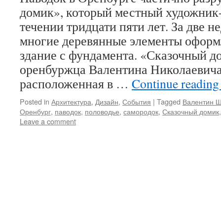
домик», который местный художник-
течении тридцати пяти лет. За две н
многие деревянные элементы оформ
здание с фундамента. «Сказочный до
оренбуржца Валентина Николаевич
расположенная в …
Continue readin
Posted in
Архитектура
,
Дизайн
,
События
|
Tagged
Валентин 
Оренбург
,
паводок
,
половодье
,
самородок
,
Сказочный домик
Leave a comment