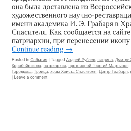
она была доставлена из Всероссийс
художественного научно-реставраци
имени академика И. Э. Грабаря в Х
Спасителя. Как сообщается на сайт
патриархии, при перенесении икон
Continue reading
→
Posted in
События
|
Tagged
Андрей Рублев
,
витрина
,
Дмитрий
Коробейникова
,
патриархия
,
протоиерей Георгий Мартынов
,
Городкова
,
Троица
,
храм Христа Спасителя
,
Центр Грабаря
,
|
Leave a comment