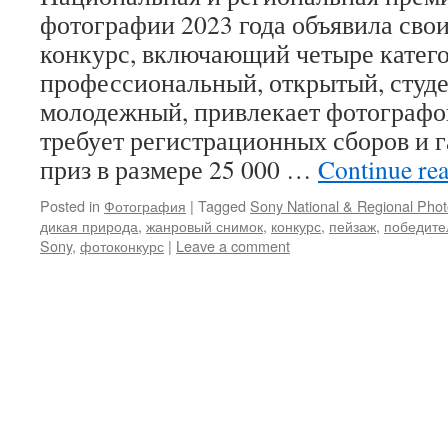
фотографии 2023 года объявила свои
конкурс, включающий четыре катег
профессиональный, открытый, студ
молодежный, привлекает фотографов
требует регистрационных сборов и 
приз в размере 25 000 …
Continue re
Posted in
Фотография
|
Tagged
Sony National & Regional Pho
дикая природа
,
жанровый снимок
,
конкурс
,
пейзаж
,
победите
Sony
,
фотоконкурс
|
Leave a comment