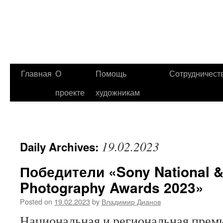
Главная
О
Помощь
Сотрудничест
проекте
художникам
19.02.2023
Daily Archives:
Победители «Sony National &
Photography Awards 2023»
Posted on
19.02.2023
by
Владимир Дианов
Национальная и региональная преми