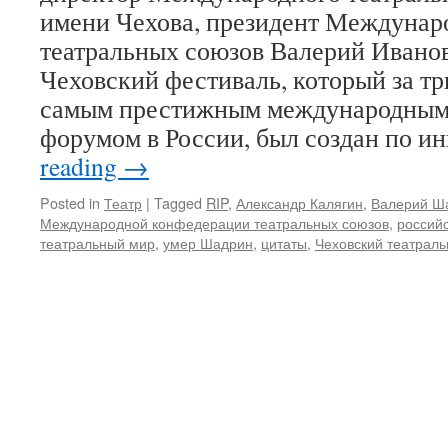
имени Чехова, президент Междунар
театральных союзов Валерий Ивано
Чеховский фестиваль, который за тр
самым престижным международным
форумом в России, был создан по 
reading
→
Posted in
Театр
|
Tagged
RIP
,
Александр Калягин
,
Валерий Ш
Международной конфедерации театральных союзов
,
россий
театральный мир
,
умер Шадрин
,
цитаты
,
Чеховский театрал