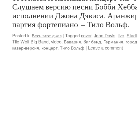
Слушаем версию песни Бобби Хебба
исполнении Джона Дэвиса. Аранжир
партия фортепиано − Тило Вольф.
Posted in
Весь этот джаз
|
Tagged
cover
,
John Davis
,
live
,
Stadt
Tilo Wolf Big Band
,
video
,
Бавария
,
биг бенд
,
Германия
,
город
кавер-версия
,
концерт
,
Тило Вольф
|
Leave a comment