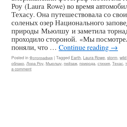
Роу (Laura Rowe) во время автомоби
Техасу. Она путешествовала со сво
соленых озер Национального запове
природы Мьюлшу и заметила торнад
проходило стороной. «Мы посмотрел
поняли, что …
Continue reading
→
Posted in
Фотография
|
Tagged
Earth
,
Laura Rowe
,
storm
,
wild
облако
,
Лора Роу
,
Мьюлшу
,
пейзаж
,
природа
,
стихия
,
Техас
,
a comment