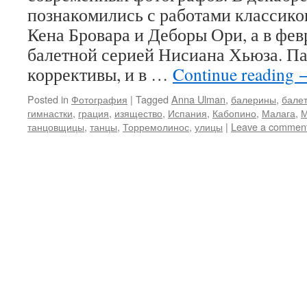
познакомились с работами классико
Кена Бровара и Деборы Ори, а в февр
балетной серией Нисиана Хьюза. Па
коррективы, и в …
Continue reading
Posted in
Фотография
|
Tagged
Anna Ulman
,
балерины
,
бале
гимнастки
,
грация
,
изящество
,
Испания
,
Кабопино
,
Малага
,
М
танцовщицы
,
танцы
,
Торремолинос
,
улицы
|
Leave a commen