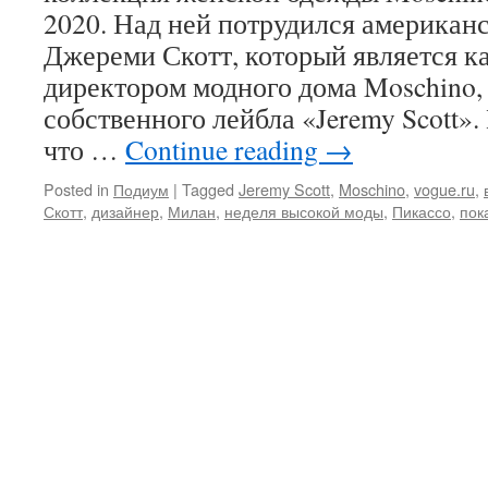
2020. Над ней потрудился американ
Джереми Скотт, который является к
директором модного дома Moschino, 
собственного лейбла «Jeremy Scott».
что …
Continue reading
→
Posted in
Подиум
|
Tagged
Jeremy Scott
,
Moschino
,
vogue.ru
,
Скотт
,
дизайнер
,
Милан
,
неделя высокой моды
,
Пикассо
,
пок