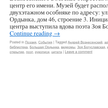
центр его имени. Музей будет распол
двухэтажном особняке по адресу: у
Ордынка, дом 46, строение 3. Иниц
центра выступила вдова поэта Зоя Б
Continue reading
→
Posted in
Поэзия
,
События
|
Tagged
Андрей Вознесенский
,
а
библиотека
,
Большая Ордынка
,
видеомы
,
Зоя Богуславская
,
открытие
,
поэт
,
рукописи
,
цитата
|
Leave a comment