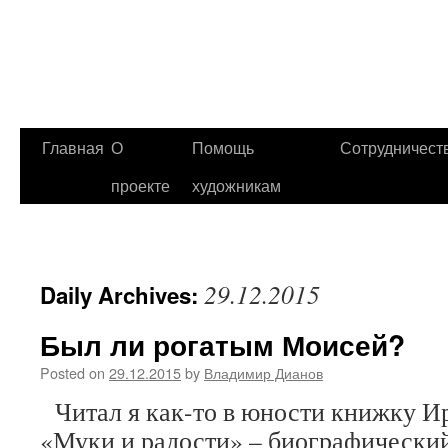
Главная
О
Помощь
Сотрудничест
проекте
художникам
29.12.2015
Daily Archives:
Был ли рогатым Моисей?
Posted on
29.12.2015
by
Владимир Дианов
Читал я как-то в юности книжку И
«Муки и радости» – биографически