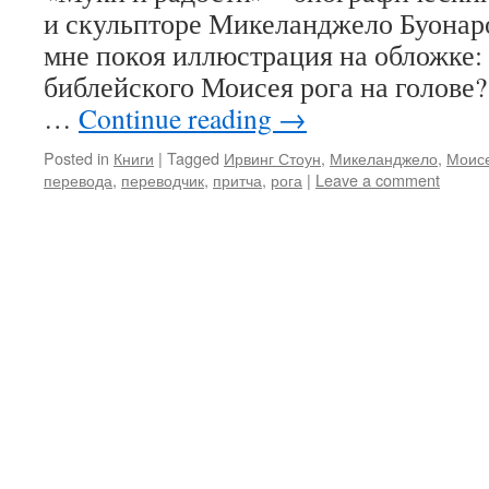
и скульпторе Микеланджело Буонаро
мне покоя иллюстрация на обложке:
библейского Моисея рога на голове?
…
Continue reading
→
Posted in
Книги
|
Tagged
Ирвинг Стоун
,
Микеланджело
,
Моис
перевода
,
переводчик
,
притча
,
рога
|
Leave a comment