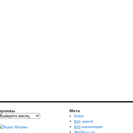
Архивы
Мета
Войти
RSS
записей
RSS
комментариев
WordPress.org