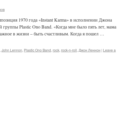
нов
позиция 1970 года «Instant Karma» в иcполнении Джона
группы Plastic Ono Band. «Когда мне было пять лет, мама
 важное в жизни – быть счастливым. Когда я пошел …
,
John Lennon
,
Plastic Ono Band
,
rock
,
rock-n-roll
,
Джон Леннон
|
Leave a