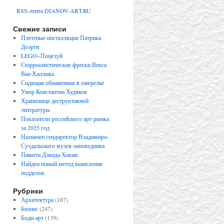
RSS-лента DIANOV-ART.RU
Свежие записи
Плетеные инсталляции Патрика
Доэрти
LEGO−Поцелуй
Сюрреалистические фрески Векса
Ван Хиллика
Сидящая обнаженная в ожерелье
Умер Константин Худяков
Хранилище деструктивной
литературы
Показатели российского арт-рынка
за 2025 год
Назначен гендиректор Владимиро-
Суздальского музея-заповедника
Памяти Дэвида Хокни
Найден новый метод выявления
подделок
Рубрики
Архитектура
(187)
Бизнес
(247)
Боди-арт
(139)