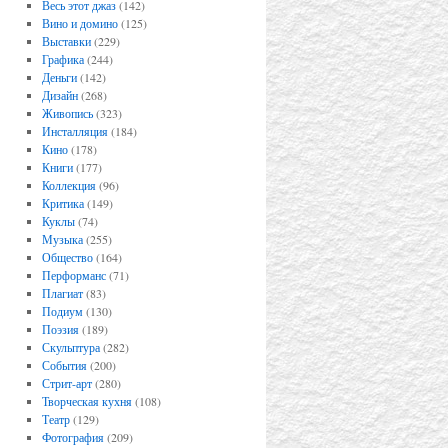
Весь этот джаз
(142)
Вино и домино
(125)
Выставки
(229)
Графика
(244)
Деньги
(142)
Дизайн
(268)
Живопись
(323)
Инсталляция
(184)
Кино
(178)
Книги
(177)
Коллекция
(96)
Критика
(149)
Куклы
(74)
Музыка
(255)
Общество
(164)
Перформанс
(71)
Плагиат
(83)
Подиум
(130)
Поэзия
(189)
Скульптура
(282)
События
(200)
Стрит-арт
(280)
Творческая кухня
(108)
Театр
(129)
Фотография
(209)