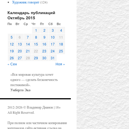
Художник говорит
(124)
Календарь публикаций
Октябрь 2015
Пн
Вт
Ср
Чт
Пт
Сб
Вс
1
2
3
4
5
6
7
8
9
10
11
12
13
14
15
16
17
18
19
20
21
22
23
24
25
26
27
28
29
30
31
« Сен
Ноя »
«Вся мировая культура хочет
одного — сделать бесконечность
постижимой».
Умберто Эко
2012-2026 © Владимир Дианов | 18+
All Right Reserved.
При полном или частичном копировании
материалов сайта активная ссылка на