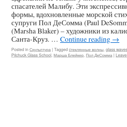
спасателей Малибу. Эти экспрессив
формы, вдохновленные морской стих
супруги Пол ДеСомма (Paul DeSomm
(Marsha Blaker) – художники из кал
Санта-Круз. …
Continue reading
→
Posted in
Скульптура
|
Tagged
cтеклянные волны
,
glass wave
Pilchuck Glass School
,
Марша Блейкер
,
Пол ДеСомма
|
Leave