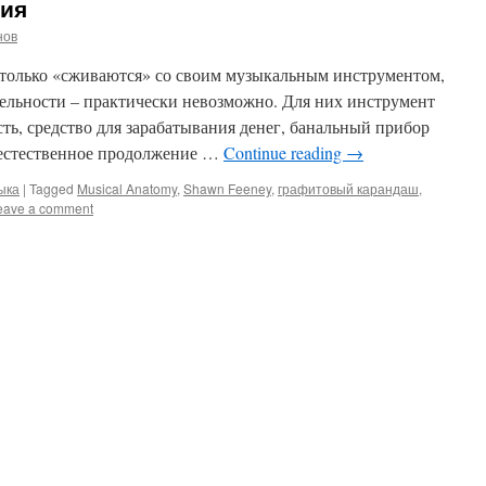
ия
нов
только «сживаются» со своим музыкальным инструментом,
тдельности – практически невозможно. Для них инструмент
ть, средство для зарабатывания денег, банальный прибор
ы естественное продолжение …
Continue reading
→
ыка
|
Tagged
Musical Anatomy
,
Shawn Feeney
,
графитовый карандаш
,
eave a comment