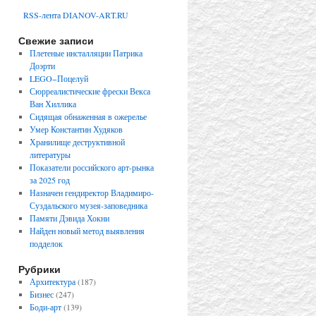
RSS-лента DIANOV-ART.RU
Свежие записи
Плетеные инсталляции Патрика
Доэрти
LEGO−Поцелуй
Сюрреалистические фрески Векса
Ван Хиллика
Сидящая обнаженная в ожерелье
Умер Константин Худяков
Хранилище деструктивной
литературы
Показатели российского арт-рынка
за 2025 год
Назначен гендиректор Владимиро-
Суздальского музея-заповедника
Памяти Дэвида Хокни
Найден новый метод выявления
подделок
Рубрики
Архитектура
(187)
Бизнес
(247)
Боди-арт
(139)