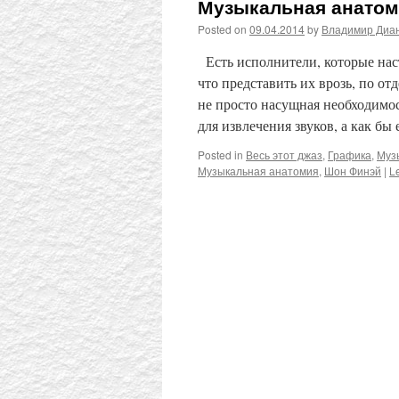
Музыкальная анатом
Posted on
09.04.2014
by
Владимир Диа
Есть исполнители, которые нас
что представить их врозь, по о
не просто насущная необходимос
для извлечения звуков, а как б
Posted in
Весь этот джаз
,
Графика
,
Муз
Музыкальная анатомия
,
Шон Финэй
|
L