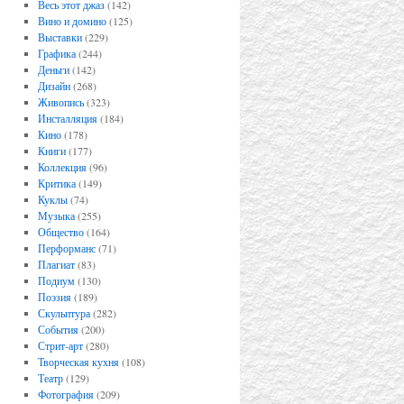
Весь этот джаз
(142)
Вино и домино
(125)
Выставки
(229)
Графика
(244)
Деньги
(142)
Дизайн
(268)
Живопись
(323)
Инсталляция
(184)
Кино
(178)
Книги
(177)
Коллекция
(96)
Критика
(149)
Куклы
(74)
Музыка
(255)
Общество
(164)
Перформанс
(71)
Плагиат
(83)
Подиум
(130)
Поэзия
(189)
Скульптура
(282)
События
(200)
Стрит-арт
(280)
Творческая кухня
(108)
Театр
(129)
Фотография
(209)