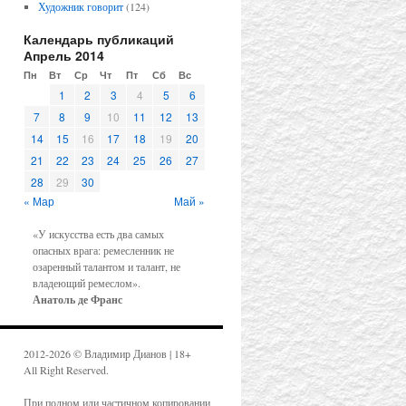
Художник говорит
(124)
Календарь публикаций
Апрель 2014
Пн
Вт
Ср
Чт
Пт
Сб
Вс
1
2
3
4
5
6
7
8
9
10
11
12
13
14
15
16
17
18
19
20
21
22
23
24
25
26
27
28
29
30
« Мар
Май »
«У искусства есть два самых
опасных врага: ремесленник не
озаренный талантом и талант, не
владеющий ремеслом».
Анатоль де Франс
2012-2026 © Владимир Дианов | 18+
All Right Reserved.
При полном или частичном копировании