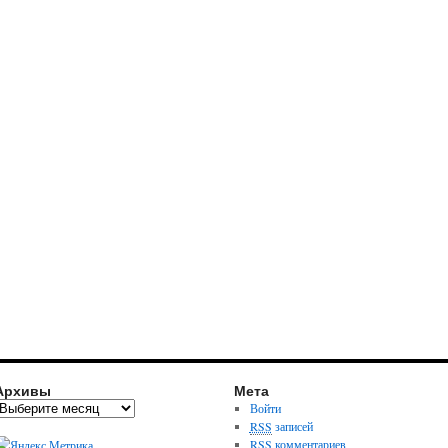
Архивы
Мета
Войти
RSS
записей
RSS
комментариев