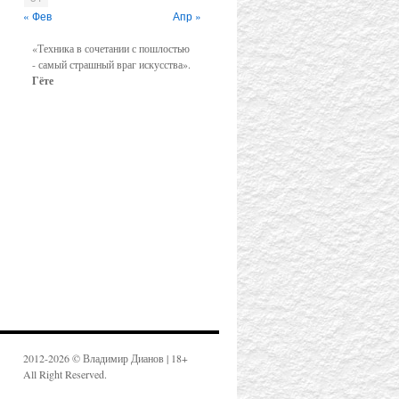
« Фев
Апр »
«Техника в сочетании с пошлостью
- самый страшный враг искусства».
Гёте
2012-2026 © Владимир Дианов | 18+
All Right Reserved.