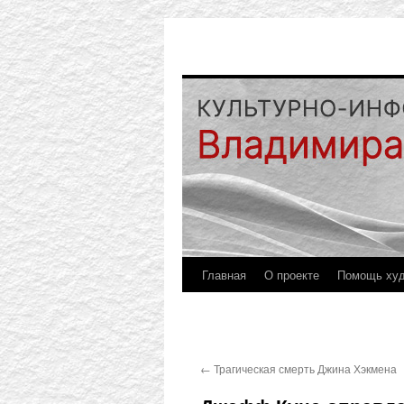
Главная
О проекте
Помощь ху
←
Трагическая смерть Джина Хэкмена