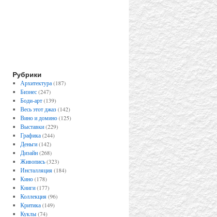
Рубрики
Архитектура
(187)
Бизнес
(247)
Боди-арт
(139)
Весь этот джаз
(142)
Вино и домино
(125)
Выставки
(229)
Графика
(244)
Деньги
(142)
Дизайн
(268)
Живопись
(323)
Инсталляция
(184)
Кино
(178)
Книги
(177)
Коллекция
(96)
Критика
(149)
Куклы
(74)