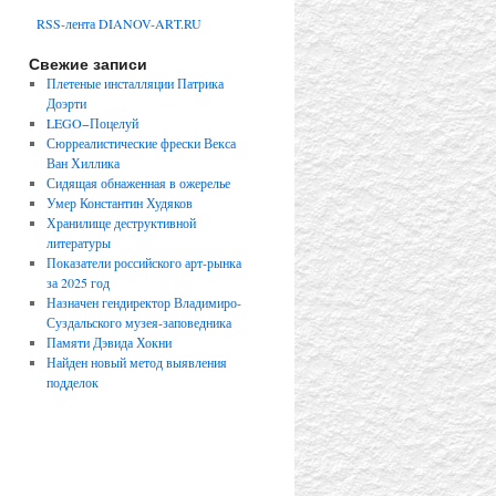
RSS-лента DIANOV-ART.RU
Свежие записи
Плетеные инсталляции Патрика
Доэрти
LEGO−Поцелуй
Сюрреалистические фрески Векса
Ван Хиллика
Сидящая обнаженная в ожерелье
Умер Константин Худяков
Хранилище деструктивной
литературы
Показатели российского арт-рынка
за 2025 год
Назначен гендиректор Владимиро-
Суздальского музея-заповедника
Памяти Дэвида Хокни
Найден новый метод выявления
подделок