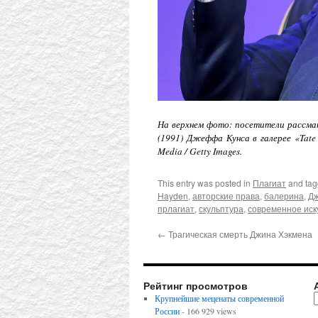
На верхнем фото: посетители рассма
(1991) Джеффа Кунса в галерее «Tate 
Media / Getty Images.
This entry was posted in
Плагиат
and ta
Hayden
,
авторские права
,
балерина
,
Д
прлагиат
,
скульптура
,
современное иск
←
Трагическая смерть Джина Хэкмена
Рейтинг просмотров
Крупнейшие меценаты современной
России
- 166 929 views