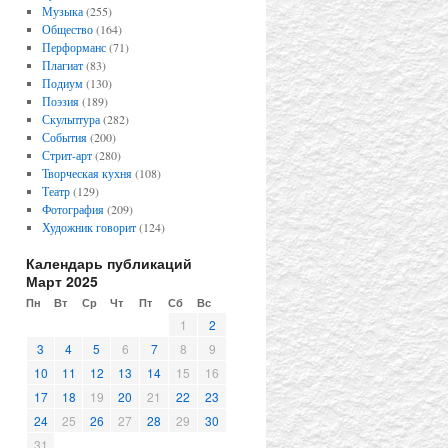
Музыка
(255)
Общество
(164)
Перформанс
(71)
Плагиат
(83)
Подиум
(130)
Поэзия
(189)
Скульптура
(282)
События
(200)
Стрит-арт
(280)
Творческая кухня
(108)
Театр
(129)
Фотография
(209)
Художник говорит
(124)
Календарь публикаций
Март 2025
Пн
Вт
Ср
Чт
Пт
Сб
Вс
1
2
3
4
5
6
7
8
9
10
11
12
13
14
15
16
17
18
19
20
21
22
23
24
25
26
27
28
29
30
31