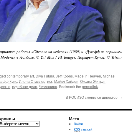
тривают работы «Сделано на небесах» (1989) и «Джефф на вершине»
Modern» в Лондоне. © Yui Mok / PA Images. Портрет Кунса: © Tristar
gged
contemporary art
,
Diva Futura
,
Jeff Koons
,
Made In Heaven
,
Michael
жефф Кунс
,
Илона Сталлер
,
иск
,
Майкл Хайден
,
Оксана Житкуп
,
усство
,
судебное дело
,
Чиччолина
. Bookmark the
permalink
.
В РОСИЗО сменился директор
→
Архивы
Мета
Войти
RSS
записей