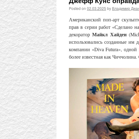
Джефф Кунс оправдан
Posted on
02.03.2025
by
Владимир Диа
Американский поп-арт скульп
прав в серии работ «Сделано на
Майкл Хайден
декоратор
(Mic
использовались созданные им д
компании «Diva Futura», одной 
более известная как Чиччолина. 