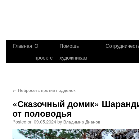
Главная
О
Помощь
Сотрудничест
проекте
художникам
←
Нейросеть против подделок
«Сказочный домик» Шаранд
от половодья
Posted on
09.05.2024
by
Владимир Дианов