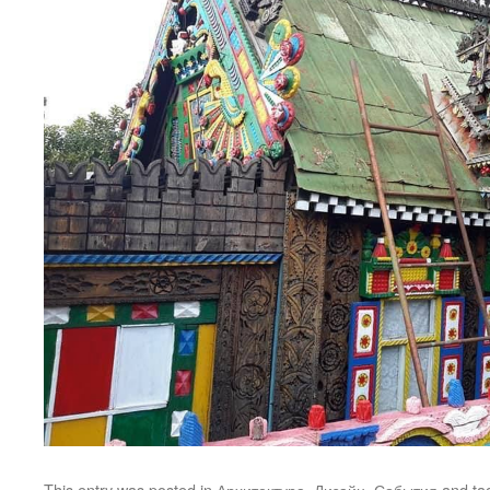
This entry was posted in
Архитектура
,
Дизайн
,
События
and ta