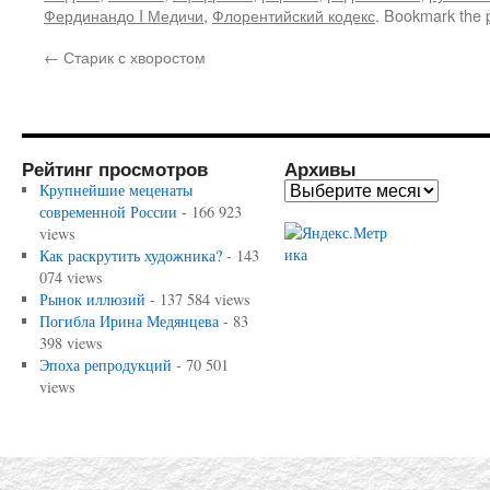
Фердинандо I Медичи
,
Флорентийский кодекс
. Bookmark the
←
Старик с хворостом
Рейтинг просмотров
Архивы
Крупнейшие меценаты
современной России
- 166 923
views
Как раскрутить художника?
- 143
074 views
Рынок иллюзий
- 137 584 views
Погибла Ирина Медянцева
- 83
398 views
Эпоха репродукций
- 70 501
views