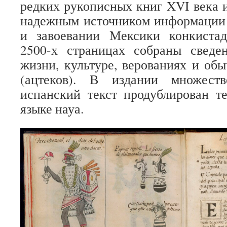
редких рукописных книг XVI века и
надежным источником информации 
и завоевании Мексики конкиста
2500-х страницах собраны сведе
жизни, культуре, верованиях и об
(ацтеков). В издании множест
испанский текст продублирован т
языке науа.