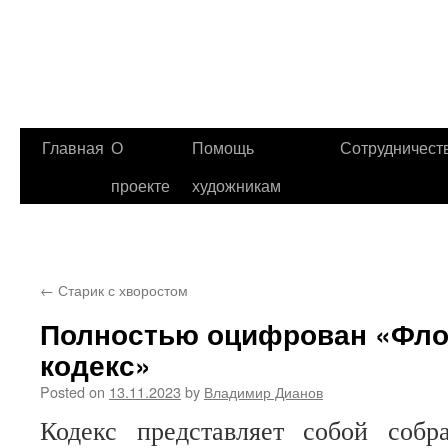
Главная
О
Помощь
Сотрудничест
проекте
художникам
←
Старик с хворостом
Полностью оцифрован «Фло
кодекс»
Posted on
13.11.2023
by
Владимир Дианов
Кодекс представляет собой собр