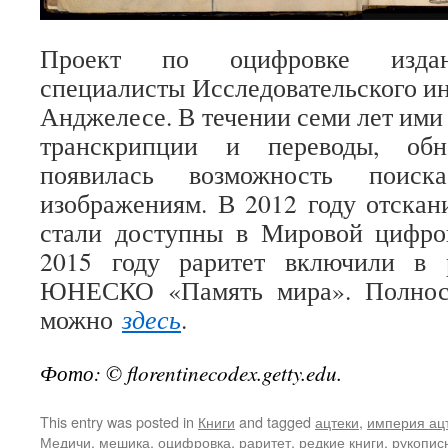
Проект по оцифровке издан
специалисты Исследовательского ин
Анджелесе. В течении семи лет ими
транскрипции и переводы, обн
появилась возможность поис
изображениям. В 2012 году отска
стали доступны в Мировой цифров
2015 году раритет включили в 
ЮНЕСКО «Память мира». Полност
можно
здесь
.
Фото: © florentinecodex.getty.edu.
This entry was posted in
Книги
and tagged
ацтеки
,
империя ац
Медичи
,
мешика
,
оцифровка
,
раритет
,
редкие книги
,
рукопис