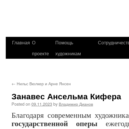
Главная
О
Помощь
Сотрудничест
проекте
художникам
←
Нильс Вюлкер и Арне Янсен
Занавес Ансельма Кифера
Posted on
09.11.2023
by
Владимир Дианов
Благодаря современным художник
государственной оперы
ежегодн