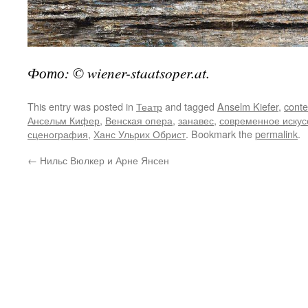
Фото: © wiener-staatsoper.at.
This entry was posted in
Театр
and tagged
Anselm Kiefer
,
conte
Ансельм Кифер
,
Венская опера
,
занавес
,
современное искус
сценография
,
Ханс Ульрих Обрист
. Bookmark the
permalink
.
←
Нильс Вюлкер и Арне Янсен